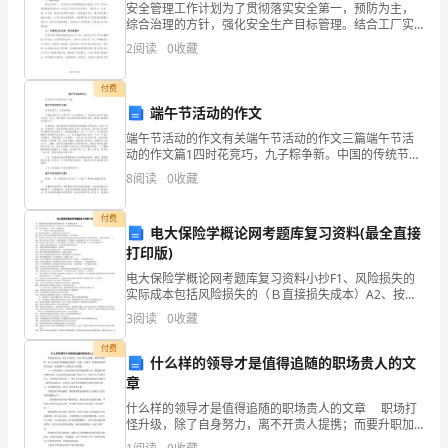
安全管理工作计划为了贯彻落实安全第一，预防为主，
班
综合治理的方针，强化安全生产目标管理。结合工厂实
际，特制定____年安全生产工作计划，将安全生产工作纳
2
阅读
0
收藏
入重要议事日程，警钟长鸣，常抓不懈。一、全年目标
级:
全
付费
姓
端午节活动的作文
名:
端午节活动的作文有关端午节活动的作文三篇端午节活
动的作文篇1四时花竞巧，九子粽争新。中国的传统节日
考
“端午节”马上就要来了，学校举办端午节包粽子活动。早
8
阅读
0
收藏
上，我和奶奶一起去学校参加包粽子活动，我的心情别
号:
提
付费
电大保险学概论网考题库复习资料(最全直接
一、
打印版)
单
电大保险学概论网考题库复习资料小抄F1、风险损失的
实际成本包括风险损失的（Ｂ直接损失成本）A2、按风
选
险损害的性质分类，风险可分为（Ｂ纯粹风险与投机风
3
阅读
0
收藏
险）D3、当损失频率=（Ｃ0.5）时风险最大。
题
付费
什么样的领导才是值得追随的职场贵人的文
（10
章
题）
什么样的领导才是值得追随的职场贵人的文章 职场打
怪升级，除了自身努力，离不开贵人提携；而要升职加
薪，除了内部晋升和跳槽这条捷径，追随一位领导，随