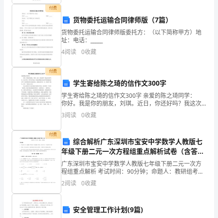
对这次大会
财
付费
C
自利
货物委托运输合同律师版（7篇）
务
货物委托运输合同律师版委托方：（以下简称甲方）地
址：电话：_____
成
4
阅读
0
收藏
本
付费
D
.时间价值
管
学生寄给陈之琦的信作文300字
理
学生寄给陈之琦的信作文300字 亲爱的陈之琦同学：
你好。我是你的朋友，刘琪。近日，你还好吗？我这次
真
向你写信，是为了搞一项手拉手活动。你还记得我们以
3
阅读
0
收藏
前在学校相处的时光吗？以前的我们每天都会相见，而
题
付费
综合解析广东深圳市宝安中学数学人教版七
（含
年级下册二元一次方程组重点解析试卷（含答案
解析）
答
广东深圳市宝安中学数学人教版七年级下册二元一次方
程组重点解析 考试时间：90分钟；命题人：教研组考生
案）
注意：1、本卷分第I卷（选择题）和第Ⅱ卷（非选择题）
2
阅读
0
收藏
两部分，满分100分，考试时间90分钟2、答卷前
3
学
安全管理工作计划(9篇)
校: