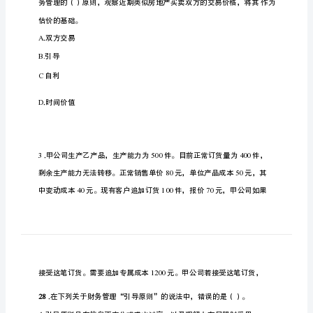
城
市
注
册
会
计
财
务
成
本