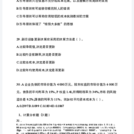
（
10
管
理
真
题
(含
答
案)
考
前
必