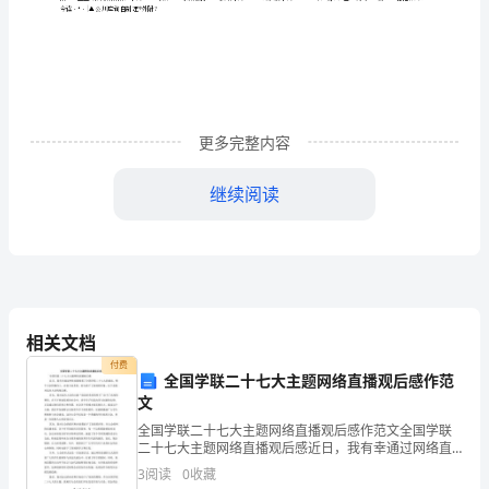
备
2023
2
年
江
更多完整内容
苏
继续阅读
省
估价的基础。
盐
城
市
A
.双方交易
相关文档
注
付费
全国学联二十七大主题网络直播观后感作范
册
文
B.
引导
会
全国学联二十七大主题网络直播观后感作范文全国学联
二十七大主题网络直播观后感近日，我有幸通过网络直
播观看了全国学联二十七大的盛况。整个大会积极向
计
3
阅读
0
收藏
上，内容丰富多彩，给人留下了深刻的印象。以下是我