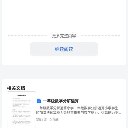
医
病
疾病的
痰
病的
疑
病
的
诊治，
毒性
诊治，
饮淤血
诊治，
难
证
学，
中
治等尤具优势。人民群众对
医
药
认识比
国
更多完整内容
人
继续阅读
民
的
欢中
中
随着社
的
发
们
多
人群喜
医
药。
会
飞速
展进化，人
几
千
康
的
断的提高
中
中
的
病
长寿
要求在不
，
医
药
治
年
相关文档
来
就
得
补功能
显
的
一年级数学分解运算
一年级数学分解运算小学一年级数学分解运算小学学生
防
的加减法运算能力是非常重要的数学能力，运算能力不
仅包括理解运算算理，掌握运算方法，还包括在遇到问
病
35
阅读
0
收藏
题时能够找到合理简便的运算途径。这里给大家分享一
些关