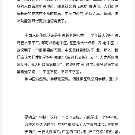
2023
年
中
医
培
训
心
得
众所周知，
医是
国几千年唯一
医
，
体
会
的防病
病
的
中
中
中华
的繁
年来
治
靠
是
医，
医对
民族几千年来
众
所
周