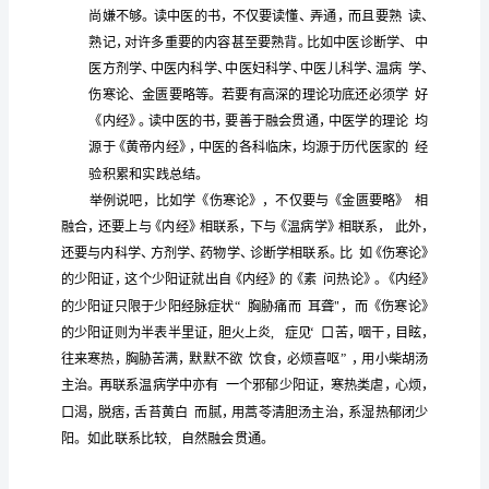
盛
的
的
昌
，几千年来
保健事业起到十分重要
知，
中
中
专
各
各
特
医与西医在
业技术上
有所长，
有优势和
医
是
的
密
的检
高超的
的
医
优势在于精
仪器
测、
外科手术、复杂
器
中
国
植
的抢救
段
中
的
恰恰
薄
移
、先进
手
等。而
医
优势
是西医
弱
几
千
年
中
的
穷
面，
医
辨证施治既准确又灵活，奥妙无
，对诊治许多
唯
一
病
的特
如
疾病的
，有其独到
点。
对功能性
诊治，退行性
的