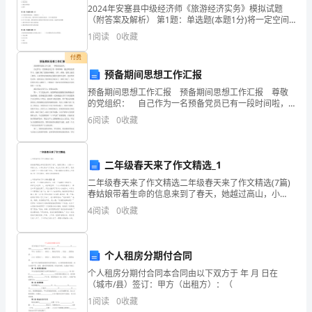
说
学
若
学
吴鞠通又
：“
医不精，不
不
族
2024年安塞县中级经济师《旅游经济实务》模拟试题
（附答案及解析） 第1题：单选题(本题1分)将一定空间
范围内的旅游吸引物、旅游接待设施和相关的服务，通
几
1
阅读
0
收藏
过人为编排，以一种旅游路线产品的形式提供给旅游者
学中
然
学
学
就
学
医诚
难，
精则更难。但既
医
必须
千
付费
预备期间思想工作汇报
年
预备期间思想工作汇报 预备期间思想工作汇报 尊敬
的党组织： 自己作为一名预备党员已有一段时间啦，
来
通过参加党课学习，党握了解了党的基本路线、方针、
6
阅读
0
收藏
政策，思想上接受了教育，让我更加深刻地领会到我们
的
繁
二年级春天来了作文精选_1
衍
二年级春天来了作文精选二年级春天来了作文精选(7篇)
春姑娘带着生命的信息来到了春天，她越过高山，小
昌
溪……所经之处。小鸟从南方飞了回来，树上长又有小芽
4
阅读
0
收藏
了，花朵又盛开了……到处充满了生机。下面小编给大
盛，
几
个人租房分期付合同
个人租房分期付合同本合同由以下双方于 年 月 日在
千
（城市/县）签订：甲方（出租方）：（
年
1
阅读
0
收藏