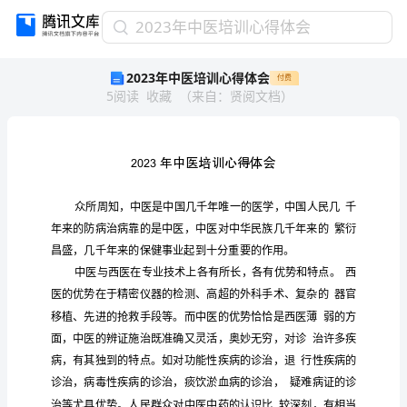
2023
2023年中医培训心得体会
年
2023年中医培训心得体会
付费
中
5
阅读
收藏
（
来自
：
贤阅文档
）
医
培
训
心
得
体
会