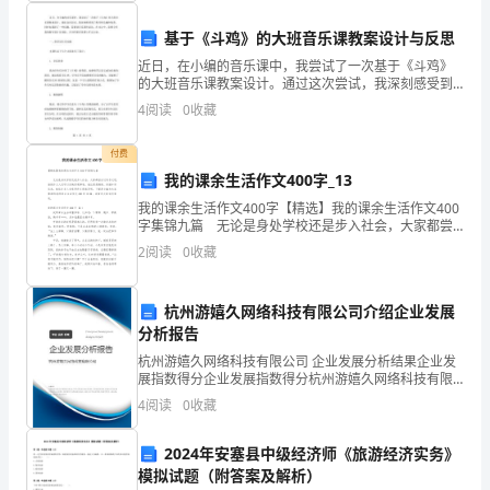
治
基于《斗鸡》的大班音乐课教案设计与反思
病
中
的传
中
的中
国人
统认识是
医越老越吃香。一个年龄大
近日，在小编的音乐课中，我尝试了一次基于《斗鸡》
靠
的大班音乐课教案设计。通过这次尝试，我深刻感受到
了教学的乐趣和收获，同时也遇到了一些问题，需要进
4
阅读
0
收藏
的
行反思和总结。在本文中，我将分享我的教学设计及体
管
中
名
中
验，并分
尽
本事平平，都可以称老
医，甚至夸大一点称“
老
是
付费
我的课余生活作文400字_13
中
我的课余生活作文400字【精选】我的课余生活作文400
这说
的
中
终身
的
明了一个很重要
问题。
医是
制
字集锦九篇 无论是身处学校还是步入社会，大家都尝
医，
试过写作文吧，借助作文人们可以反映客观事物、表达
2
阅读
0
收藏
思想感情、传递知识信息。相信许多人会觉得作文
中
们应
怎样
学
中
传
医
该
才能
好
医呢？《扁鹊仓公
》云：“人之所以
杭州游嬉久网络科技有限公司介绍企业发展
分析报告
对
杭州游嬉久网络科技有限公司 企业发展分析结果企业发
展指数得分企业发展指数得分杭州游嬉久网络科技有限
中
病疾
病病
这说
中
学
名
多，医之所以
道少”，
明
医难
。著
温
公司综合得分说明：企业发展指数根据企业规模、企业
4
阅读
0
收藏
创新、企业风险、企业活力四个维度对企业发展情况进
华
行评
2024年安塞县中级经济师《旅游经济实务》
民
模拟试题（附答案及解析）