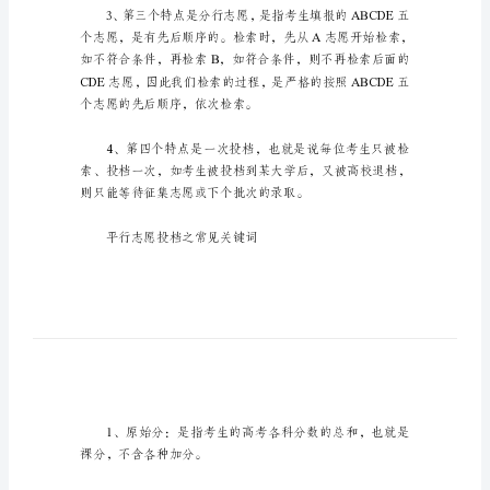
则
高
考
平
或六个大学，道理都是一样的。
行
志
愿
的
投
档
原
则