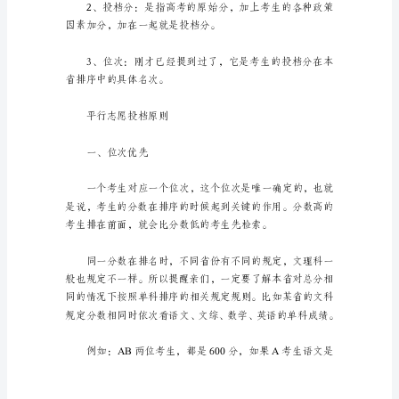
平
行
志
个志愿的先后顺序，依次检索。
愿
特
点
1、
第
一
个
平行志愿投档之常见关键词
特
点
是