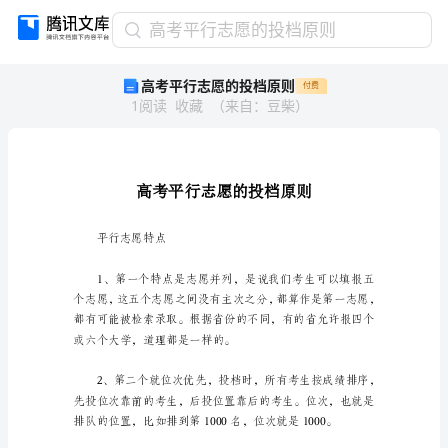
高
高考平行志愿的投档原则
考
高考平行志愿的投档原则
付费
平
1
阅读
收藏
（
来自
：
豆柴
）
行
志
愿
的
投
档
原
平行志愿特点