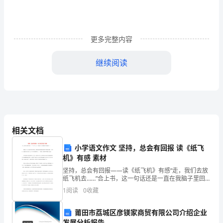
志
愿
更多完整内容
并
列，
继续阅读
是
说
我
裸分，不含各种加分。
们
相关文档
考
小学语文作文 坚持，总会有回报 读《纸飞
机》有感 素材
生
坚持，总会有回报——读《纸飞机》有感“走，我们去放
因素加分，加在一起
纸飞机去……”合上书，这一句话还是一直在我脑子里回响
可
着…… 寒假里，为了丰富自身的文学常识，我和爸爸来
1
阅读
0
收藏
到家附近的新华书店购选书籍，一进书店，我就
以
莆田市荔城区彦镁家商贸有限公司介绍企业
填
发展分析报告