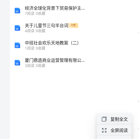
范
经济全球化背景下贸易保护主义抬头的研究——基于新政治经济学视角的任务书
7
阅读
0
收藏
文
关于儿童节三句半台词
付费
门。
4
阅读
0
收藏
（三
中班社会欢乐天地教案（二）
1
阅读
0
收藏
篇）
决。
厦门鼎造商业运营管理有限公司介绍企业发展分析报告
客
3
阅读
0
收藏
户
投
诉
部
门
复制全文
岗
全屏阅读
解释。