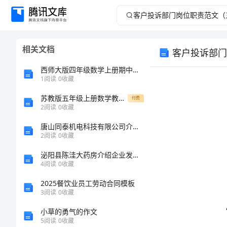
客
户
相关文档
客户投诉部门
投
西师大版四年级数学上册期中考试题(带答案)
诉
1
阅读
0
收藏
苏教版五年级上册数学教案 组合图形的面积
部
付费
2
阅读
0
收藏
门
唐山同泰机电科技有限公司介绍企业发展分析报告
2
阅读
0
收藏
岗
泌阳县陈洼大药房介绍企业发展分析报告
4
阅读
0
收藏
心和理解
位
2025餐饮业员工劳动合同模板
职
3
阅读
0
收藏
小草的勇气的作文
责
5
阅读
0
收藏