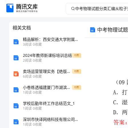
中
考
相关文档
中考物理试题
物
精品解析：西安交通大学附属中学分校北师大版物理九年级电功和电功率综合练习试题（含详细解析）
理
3
阅读
0
收藏
2024年教师新课标培训总结
试
付费
2
阅读
0
收藏
题
卖场运营管理实务【绝版精典专业资料】
付费
6
阅读
0
收藏
分
答案：C
小卷练透福建厦门市湖滨中学北师大版物理九年级第十一章简单电路专项测试试题（含详细解析）
付费
1
阅读
0
收藏
类
学校后勤年终工作总结范文_1
汇
1
阅读
0
收藏
深圳市快译网络科技有限公司介绍企业发展分析报告
编
1
阅读
0
收藏
答案：A