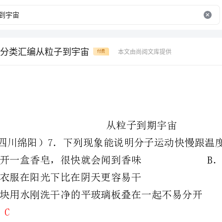
分类汇编从粒子到宇宙
本文由尚阅文库提供
付费
从粒子到期宇宙
（09四川绵阳）7．下列现象能说明分子运动快慢跟温度有关的是
A．打开一盒香皂，很快就会闻到香味B．空气容易被压缩
C．湿衣服在阳光下比在阴天更容易干
D．两块用水刚洗干净的平玻璃板叠在一起不易分开
（09泰安）4．我们在实验室用酒精进行实验时，整个实验室很快就闻到了刺鼻的酒精气味，
这是一种扩散现象。以下有关分析错误的是
A．扩散现象只发生在气体、液体之间B．扩散现象说明分子在不停息地运动
C．温度越高时扩散现象越剧烈D．扩散现象说明分子间存在着间隙