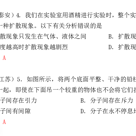
（09江苏）5．如图所示，将两个底面平整、干净的铅柱紧压后，两个铅柱就会结
合在一起，即使在下面吊一个较重的物体也不会将它们拉开．这个实验表明
A．分子间存在引力B．分子间存在斥力
C．分子间有间隙D．分子在永不停息地运动
（09广州）5．密闭的房间里打开香水瓶的盖子，一会儿整个房间都能闻到香味．下列说法
A．温度越高，香味扩散得越慢B．若温度低于0℃，这个现象就消失
C．这个现象能说明分子间有相互作用力D．这个现象能说明分子运动是无规则的
（09山东临沂）5.关于微观粒子的下列说法中正确的是（）
A.分子间存在着相互作用的引力和斥力B.0℃所有物质的分子都停止了运动
C.组成固体的分子式静止的D.固体和液体分子间没有空隙
（09河南）．如所示的四个实验现象中，能够说明分子在不停地运动的是