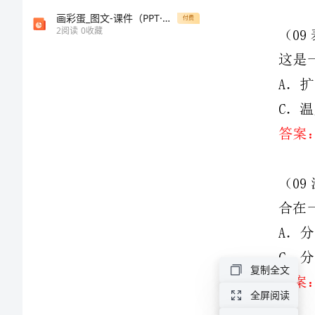
从
画彩蛋_图文-课件（PPT·精·选）
付费
2
阅读
0
收藏
粒
子
答案：A
到
正确的是
宇
宙
答案：D
从
粒
子
复制全文
答案：A
到
全屏阅读
期