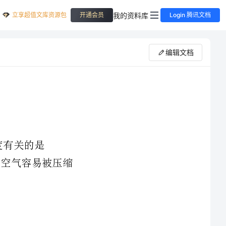
立享超值文库资源包
我的资料库
开通会员
Login 腾讯文档
编辑文档