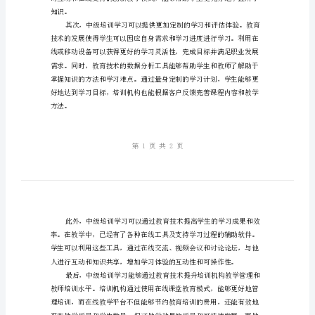
提
构。
高
教
学
效
管理和教师的培训。
果
和
学
生
知识。