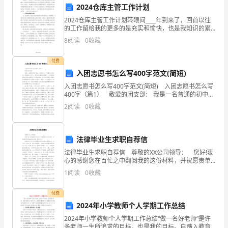
进行高质量、高效率的教学管理。
2024仓库主管工作计划
着
2024仓库主管工作计划转眼间____年到来了，回首以往
的工作留给我的更多的是充实和愉快，也是我知识的累
科
积和沉淀。在公司我担任库管的职位，对我而言是一次
8
阅读
0
收藏
机会，它能够充分展现自己的理想和抱负。我非常珍惜
技
付费
的
入团志愿书怎么写400字范文(简短)
快
入团志愿书怎么写400字范文(简短) 入团志愿书怎么写
400字（篇1） 敬爱的团支部: 我是一名普通的初中学
速
生，但是我心中却有着远大的志向，那就是努力学习，
2
阅读
0
收藏
将来成为国家的栋梁之才!为建设祖国
提高教学及培训的质量和效率。
发
展，
法律毕业生求职自荐信
法律毕业生求职自荐信 尊敬的XX公司领导： 您好!衷
教
心的感谢您在百忙之中翻阅我的这份材料，并祝愿贵单
位事业欣欣向荣，蒸蒸日上! 我是北京人文大学法学院
育
1
阅读
0
收藏
法律专业20xxx届毕业生，自从进入大学
技
付费
2024年小学教师个人学期工作总结
术
2024年小学教师个人学期工作总结“做一名好老师”是许
多老师一生所追求的目标，也是我的目标。自踏入教育