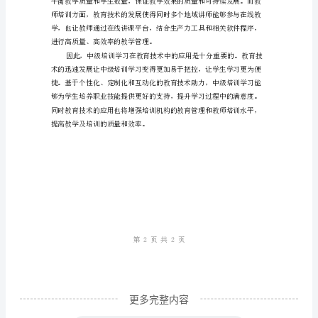
表
现
教
育
技
术
中
方法。
级
培
训
学
习：
更多完整内容
提