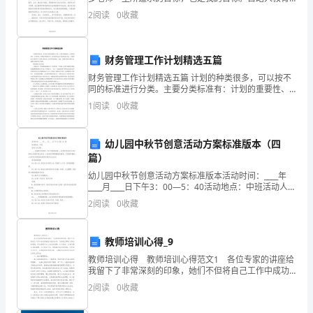
在
这个岗位以来，我始终以勤勤恳恳、踏踏实实的态度来
2
阅读
0
收藏
对待我的工作，以“师德”规范自我的教育教学工作，以
教
育
财务管理工作计划精选五篇
领
财务管理工作计划精选五篇 计划的种类很多，可以按不
同的标准进行分类。主要分类标准有：计划的重要性、
域
时间界限、明确性和抽象性等。但是依据这些分类标准
1
阅读
0
收藏
进行划分，所得到的计划类型并不是相互独立的，而
中
幼儿园中秋节创意活动方案标准版本（四
扮
篇）
演
幼儿园中秋节创意活动方案标准版本活动时间：____年
____月____日下午3：00—5：40活动地点：中班活动人员
着
分配：____总指挥负责班级一切工作指挥安排。x老师负
2
阅读
0
收藏
责放音乐及组织幼儿如厕和拿去食
越
教师培训心得_9
来
教师培训心得 教师培训心得范文1 各位专家的讲座给
越
我留下了非常深刻的印象，她们不但将自己工作中成功
的经验与我们分享，还给我们带来了鲜活的案例，并在
2
阅读
0
收藏
重
案例中加上自己的见解，加以剖析，让我对照自身的管