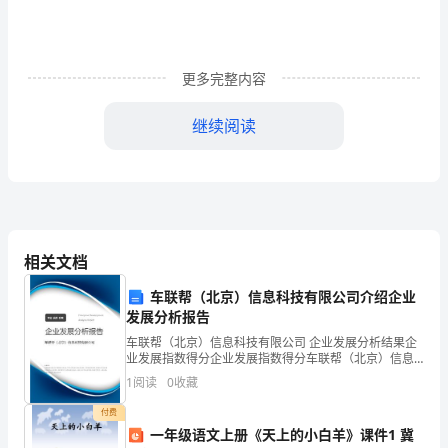
北
师
大
更多完整内容
版
继续阅读
数
养学生的优化意识。
学
、过程与方法。
2
三
1
年
相关文档
级
车联帮（北京）信息科技有限公司介绍企业
发展分析报告
下
2
车联帮（北京）信息科技有限公司 企业发展分析结果企
册
业发展指数得分企业发展指数得分车联帮（北京）信息
信心，感受到学习数学的乐趣。
科技有限公司综合得分说明：企业发展指数根据企业规
1
阅读
0
收藏
第
模、企业创新、企业风险、企业活力四个维度对企业发
展情
、情感态度价值观。
3
付费
36~37
一年级语文上册《天上的小白羊》课件1 冀