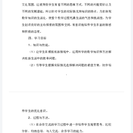
的
3
二、教材内容分析
数
学》
1
三
年
级
与价值观等方面得到进步和发展。
数
三、学生状况分析
学
教
案