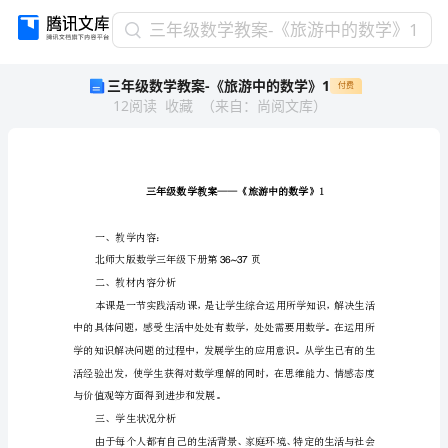
三
三年级数学教案-《旅游中的数学》1
年
三年级数学教案-《旅游中的数学》1
付费
级
12
阅读
收藏
（
来自
：
尚阅文库
）
数
学
教
案-
《旅
游
中
一、教学内容：