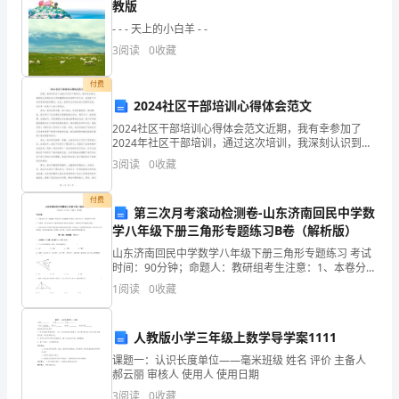
教版
1
页
- - - 天上的小白羊 - -
二、
2
3
阅读
0
收藏
教
爱科学的情感。
付费
材
2024社区干部培训心得体会范文
五、教学过程：
2024社区干部培训心得体会范文近期，我有幸参加了
内
2024年社区干部培训，通过这次培训，我深刻认识到社
一、模拟旅游
区工作的重要性和自身的不足之处，也收获了许多宝贵
容
3
阅读
0
收藏
的经验和教训。在此，我将对这次培训进行回顾和总
结，
、创设情境，激发兴趣
1
分
付费
第三次月考滚动检测卷-山东济南回民中学数
析
学八年级下册三角形专题练习B卷（解析版）
115
山东济南回民中学数学八年级下册三角形专题练习 考试
本
时间：90分钟；命题人：教研组考生注意：1、本卷分第
I卷（选择题）和第Ⅱ卷（非选择题）两部分，满分100
课
1
阅读
0
收藏
分，考试时间90分钟2、答卷前，考生务必用0.
是
人教版小学三年级上数学导学案1111
照片。
一
课题一：认识长度单位——毫米班级 姓名 评价 主备人
郝云丽 审核人 使用人 使用日期
（）激发兴趣，明确任务
2
节
3
阅读
0
收藏