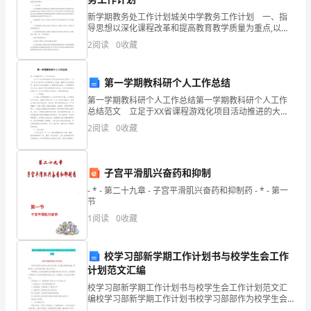
了
新学期教务处工作计划城关中学教务工作计划 一、指
解
导思想以深化课程改革和提高教育教学质量为重点,以全
面推进素质教育为基点,严格遵循教育教学规定,把握教育
社
2
阅读
0
收藏
本质,全力落实科学的教育发展观.认真执行国家教委
会，
第一学期教科研个人工作总结
增
第一学期教科研个人工作总结第一学期教科研个人工作
总结范文 立足于XX省课程游戏化项目活动推进的大背
强
景下，以《3～6岁儿童学习与发展指南》为依据，遵循
2
阅读
0
收藏
幼儿的发展规律，满足幼儿的发展需求,以课程建设为
劳
动
子宫平滑肌兴奋药和抑制
观
- * - 第二十九章 - 子宫平滑肌兴奋药和抑制药 - * - 第一
节
点
1
阅读
0
收藏
和
校学习部新学期工作计划书与校学生会工作
社
计划范文汇编
会
校学习部新学期工作计划书与校学生会工作计划范文汇
编校学习部新学期工作计划书校学习部部作为校学生会
对这三个月的实习做一个工作小结。
的中坚力量，经过整个暑假的休整，蓄势待发，必将在