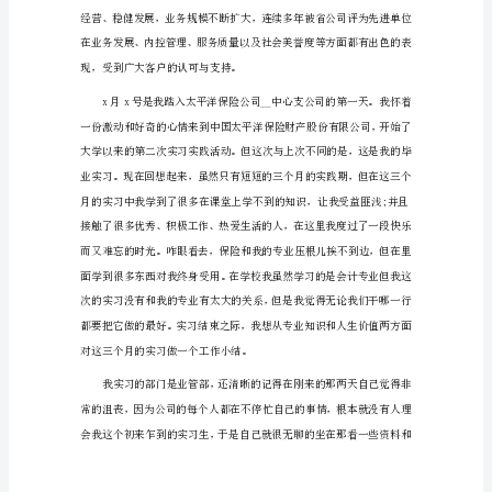
范
文
关
险种和相关单证。
于
保
险
节、主要险种、相关单证。
公
司
利损险、企业财产保险
实
习
三、实习总结：
报
告
范