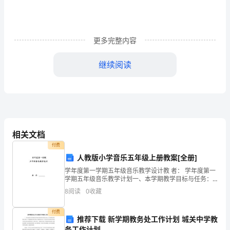
文
篇
更多完整内容
1
继续阅读
一、
实
习
目
相关文档
的：
付费
接
人教版小学音乐五年级上册教案[全册]
学年度第一学期五年级音乐教学设计教 者： 学年度第一
触
学期五年级音乐教学计划一、本学期教学目标与任务：
结合音乐作品的欣赏，了解一些旋律的初步知识（如旋
实
8
阅读
0
收藏
律进行的方式、特点和一般的表
际，
现，受到广大客户的认可与支持。
付费
推荐下载 新学期教务处工作计划 城关中学教
务工作计划