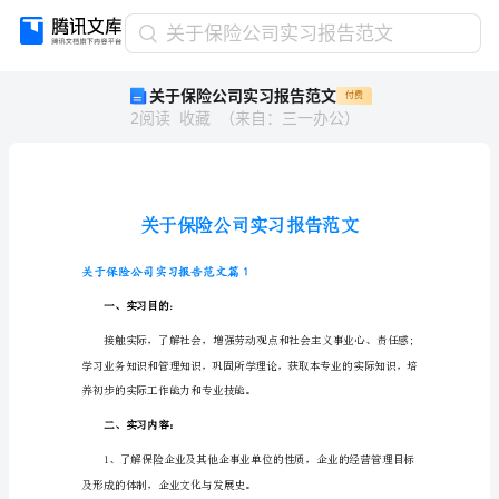
关
关于保险公司实习报告范文
于
关于保险公司实习报告范文
付费
保
2
阅读
收藏
（
来自
：
三一办公
）
险
公
司
实
习
报
告