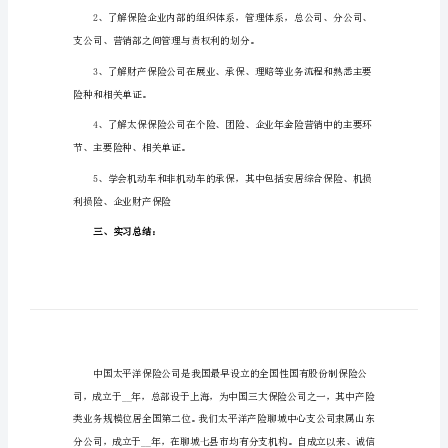
关于保险公司实习报告范文篇1
范
一、实习目的
：
文
关
于
保
养初步的实际工作能力和专业技能。
险
二、实习内容：
公
司
实
及形成的体制，企业文化与发展史。
习
报
告