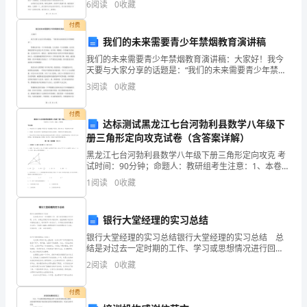
主
6
阅读
0
收藏
新的学期一展往日风采。 学期伊始，我们的首要的任
务
义
付费
我们的未来需要青少年禁烟教育演讲稿
事
我们的未来需要青少年禁烟教育演讲稿：大家好！我今
天要与大家分享的话题是：“我们的未来需要青少年禁烟
业
教育”。禁烟从来不是一个个体的问题，它关系到一个人
3
阅读
0
收藏
的健康，也关系到我们整个社会的公共卫生事业。在中
心、
国，
付费
责
达标测试黑龙江七台河勃利县数学八年级下
册三角形定向攻克试卷（含答案详解）
任
黑龙江七台河勃利县数学八年级下册三角形定向攻克 考
试时间：90分钟；命题人：教研组考生注意：1、本卷分
感;
第I卷（选择题）和第Ⅱ卷（非选择题）两部分，满分100
1
阅读
0
收藏
分，考试时间90分钟2、答卷前，考生务必用0
学
习
银行大堂经理的实习总结
银行大堂经理的实习总结银行大堂经理的实习总结 总
业
结是对过去一定时期的工作、学习或思想情况进行回
顾、分析，并做出客观评价的书面材料，他能够提升我
务
2
阅读
0
收藏
们的书面表达能力，是时候写一份总结了。如何把总结
做到重
知
付费