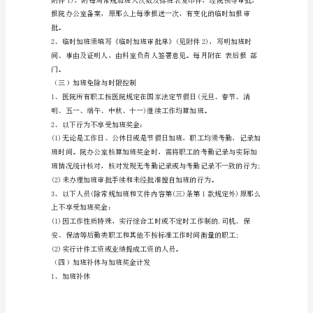
为
使
休日、节假日完成的;
规
范
化，
(4)开会、、应酬、的;
又
(5)倒班。
能
（二）加班审批程序
鼓
励
职
工
合
理