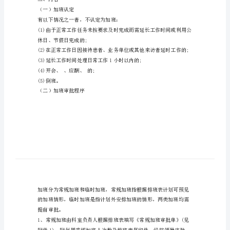
最
新
（二）职责
加
班
加班情况报至院办公室。
制
度
一、
总
那
（三）适用范围
么
医院全体职工。
（一）
二、内容
目
（一）加班认定
的
有以下情况之一者，不认定为加班：