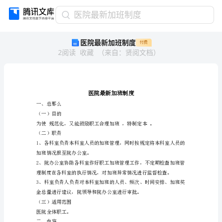
医
医院最新加班制度
院
医院最新加班制度
付费
最
2
阅读
收藏
（
来自
：
贤阅文档
）
新
加
班
制
度
医
一、总那么
院
（一）目的