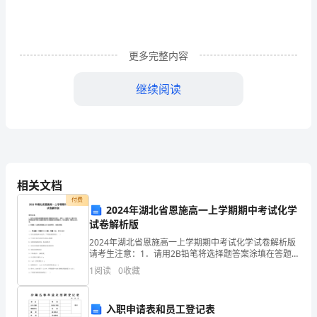
加
班
更多完整内容
，
特
继续阅读
制
定
本
提前审批。
。
相关文档
付费
（二）
2024年湖北省恩施高一上学期期中考试化学
试卷解析版
职
2024年湖北省恩施高一上学期期中考试化学试卷解析版
请考生注意：1．请用2B铅笔将选择题答案涂填在答题纸
责
批。
相应位置上，请用0．5毫米及以上黑色字迹的钢笔或签
1
阅读
0
收藏
字笔将主观题的答案写在答题纸相应的答题区内。写
1、
各
入职申请表和员工登记表