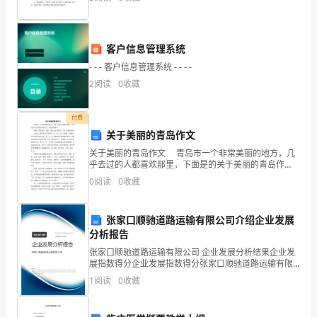
管
情油然而生。做为一名普通的教研员，我得到了各
理，
同
客户信息管理系统
（四）加班补休与加班奖金计发
- - - 客户信息管理系统 - - - -
时
2
阅读
0
收藏
1、加班补休
按
规
付费
关于美丽的青岛作文
定
关于美丽的青岛作文 青岛市一个非常美丽的地方，几
乎去过的人都喜欢那里，下面是的关于美丽的青岛作
将
文，欢送阅读参考。 暑假，我和妈妈、姥姥、姥爷去
0
阅读
0
收藏
青岛游玩，作文 美丽的青岛。 在青岛，我们渡过
本
科
张家口顺驰道路运输有限公司介绍企业发展
分析报告
室
张家口顺驰道路运输有限公司 企业发展分析结果企业发
展指数得分企业发展指数得分张家口顺驰道路运输有限
人
公司综合得分说明：企业发展指数根据企业规模、企业
1
阅读
0
收藏
创新、企业风险、企业活力四个维度对企业发展情况进
员
行评