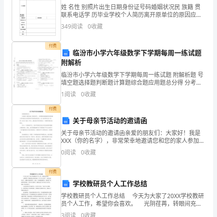
姓 名性 别照片出生日期身份证号码婚姻状况民 族籍 贯
科
联系电话学 历毕业学校个人简历离开原单位的原因应聘
门。
职位薪资要求对农资行业的认识你的个人规划对公司的
349
阅读
0
收藏
室
要求备注沙隆达春华益
（三）加班免除与时限控制
负
付费
临汾市小学六年级数学下学期每周一练试题
责
附解析
临汾市小学六年级数学下学期每周一练试题 附解析题 号
本
填空题选择题判断题计算题综合题应用题总分得 分考试
2、以下行为不享受加班奖金：
须知：
1
阅读
0
收藏
科
付费
室
关于母亲节活动的邀请函
人
关于母亲节活动的邀请函亲爱的朋友们：大家好！我是
XXX（你的名字），非常荣幸地邀请您和您的家人参加我
员
们为庆祝母亲节而策划的活动。这个活动将在XX（时
0
阅读
0
收藏
间）在XX（地点）举行，届时我们将共同度过一个精彩
的
而
付费
加
学校教研员个人工作总结
上不享受加班奖金：
学校教研员个人工作总结 今天为大家了20XX学校教研
班
员个人工作，希望你会喜欢。 光阴荏苒，转眼间充实
而忙碌的一年工作又完毕了。回忆过来的日子，感慨之
3
阅读
0
收藏