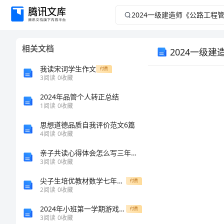
2024
一
相关文档
2024一级
级
我读宋词学生作文
付费
建
3
阅读
0
收藏
造
2024年品管个人转正总结
1
阅读
0
收藏
师
思想道德品质自我评价范文6篇
4
阅读
0
收藏
考试须知：
《公
亲子共读心得体会怎么写三年级，亲子共读心得体会7篇
3
阅读
0
收藏
路
尖子生培优教材数学七年级上第一讲 有理数讲义与问题详解
付费
工
2
阅读
0
收藏
2024年小班第一学期游戏计划
付费
程
3
阅读
0
收藏