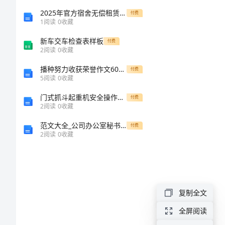
管
2025年官方宿舍无偿租赁合同范本
付费
姓名:______
1
阅读
0
收藏
理
考号:______
新车交车检查表样板
付费
2
阅读
0
收藏
与
播种努力收获荣誉作文600字
付费
5
阅读
0
收藏
实
门式抓斗起重机安全操作规程范本
付费
务》
2
阅读
0
收藏
A.墙式明洞
范文大全_公司办公室秘书竞聘报告
模
付费
2
阅读
0
收藏
C.拱式明洞
拟
B.
考
D.柱式明洞
复制全文
试
全屏阅读
A.防止开裂
A