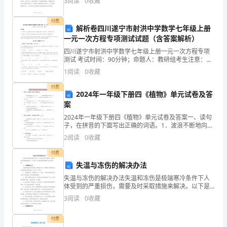
3
阅读
0
收藏
进一步加强全市的执法检查工作，提高工作效率和质
方
量，确保全
付费
受
解析卷四川遂宁市射洪中学数学七年级上册
第一条协议期限
一元一次方程专项测试试题（含答案解析）
聘
四川遂宁市射洪中学数学七年级上册一元一次方程专项
方：
测试 考试时间：90分钟；命题人：教研组考生注意：
1、本卷分第I卷（选择题）和第Ⅱ卷（非选择题）两部
1
阅读
0
收藏
__
分，满分100分，考试时间90分钟2、答卷前，考生务
付费
厨
2024年一年级下册四《植物》单元试卷及答
案
师
雇
2024年一年级下册四《植物》单元试卷及答案一、读句
第二条：工作内容
子，在拼音的下面写出正确的词语。1．波浪不断地向树
佣
干chōnɡ shuā（ ），甚至把树连根拔起，树就duàn
2
阅读
0
收藏
协
jué（ ）
议
付费
1
失温与冻伤的解决办法
书
LastupdatedontheafternoonofJanuary3,2021
失温与冻伤的解决办法失温和冻伤是极端寒冷条件下人
体受到的严重损伤，需要及时采取措施来解决。以下是
关于失温和冻伤的解决办法详细介绍：一、失温解决办
3
阅读
0
收藏
法失温是指温度过低导致人体体温下降，这种情况下需
2
要迅速采
一经发现甲方有权对乙方进行经济处罚。
付费