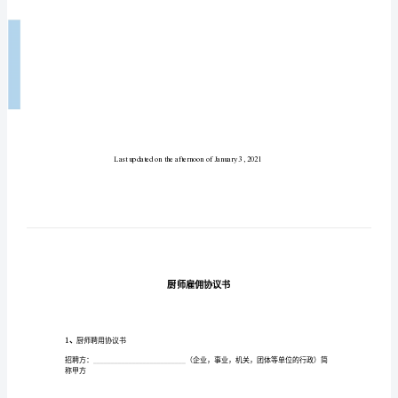
协
议
书
厨
师
雇
佣
协
议
书
1、
厨