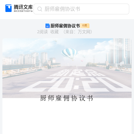
厨
厨师雇佣协议书
师
厨师雇佣协议书
付费
雇
2
阅读
收藏
（
来自
：
万文网
）
佣
协
议
书
厨
师
雇
佣