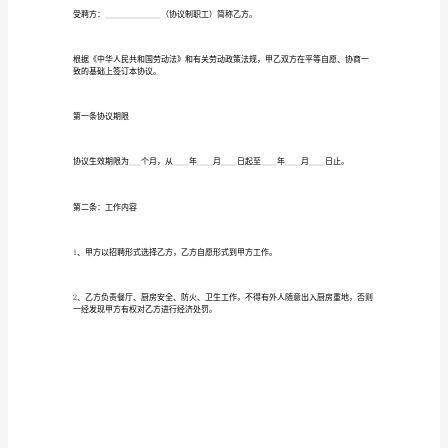
师
聘
用
协
议
书
招
聘
方：
__________________________（企
业，
事
业，