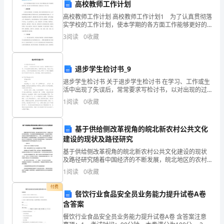
高校教师工作计划
高校教师工作计划 高校教师工作计划1 为了认真贯彻落
实学校的工作计划，使本学期的各方面工作能够更好的
开展，本人结合自身的实际情况，特制定以下工作计
3
阅读
0
收藏
划： 一、指导思想 认真学习党的路线、方针和政策
退步学生检讨书_9
退步学生检讨书 关于退步学生检讨书 在学习、工作或生
活中出现了失误后，常常要求写检讨书，以对出现的过
错进行悔过，做事不能马虎，写检讨书也应如此。大家
1
阅读
0
收藏
知道正规的检讨书怎么写吗？以下是小编整
基于供给侧改革视角的皖北新农村公共文化
建设的现状及路径研究
基于供给侧改革视角的皖北新农村公共文化建设的现状
及路径研究随着中国经济的不断发展，皖北地区的农村
经济也在一定程度上得到了推动和发展。作为中国农村
1
阅读
0
收藏
发展的重要组成部分，皖北新农村建设已经成为中国经
济发展的
付费
餐饮行业食品安全员业务能力提升试卷A卷
含答案
餐饮行业食品安全员业务能力提升试卷A卷 含答案注意