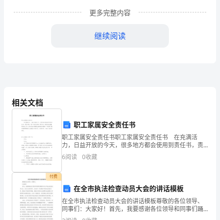
机
更多完整内容
关，
继续阅读
团
体
等
单
、
厨师聘用协议书
1
相关文档
位
__________________________
称甲方
的
职工家属安全责任书
职工家属安全责任书职工家属安全责任书 在充满活
行
力，日益开放的今天，很多地方都会使用到责任书，责
任书是一项工作涉及到多个部门时，写明责任范围、职
政）
6
阅读
0
收藏
责的文书。拟定责任书需要注意哪些问题呢？下面是小
______________
编收集
简
付费
在全市执法检查动员大会的讲话模板
称
在全市执法检查动员大会的讲话模板尊敬的各位领导、
甲
同事们：大家好！首先，我要感谢各位领导和同事们踊
致的基础上签订本协议。
跃参加全市执法检查动员大会。这次大会的召开，旨在