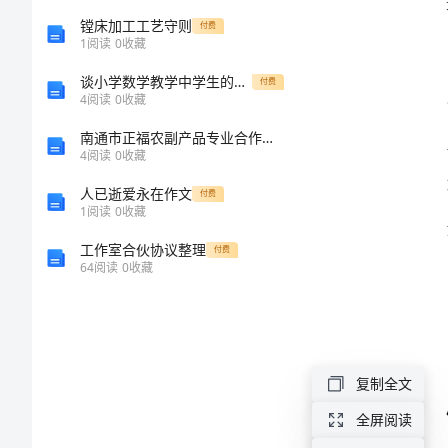
划
镗床加工工艺守则
付费
1
阅读
0
收藏
方
谈小学数学教学中学生的课堂参与度
付费
流。
4
阅读
0
收藏
案
南通市正福农副产品专业合作社介绍企业发展分析报告
2024
4
阅读
0
收藏
年
人已逝爱永在作文
付费
1
阅读
0
收藏
中
工作室合伙协议整理
付费
秋
64
阅读
0
收藏
节
班
级
复制全文
活
全屏阅读
动