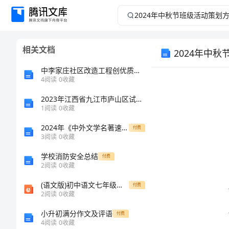
2024
年
相关文档
2024年中
中
中李家庄社区改造工程创优质量保证措施
秋
4
阅读
0
收藏
节
2023年江西省九江市庐山区试验检测师之交通工程考试题库精品【能力提升】
1
阅读
0
收藏
班
2024年《中外文学名著速度全书》的读后感
付费
3
阅读
0
收藏
级
学校消防安全总结
付费
2
阅读
0
收藏
活
(语文版)初中语文七年级下册《陋室铭》
付费
动
2
阅读
0
收藏
小升初满分作文及评语
付费
策
4
阅读
0
收藏