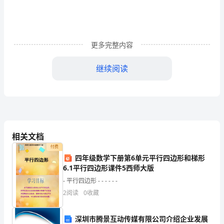
2、明三缘和合而受身
三：
佛告阿难，………受想行识说之为名。
3、明当厌患受生
一、
名色五阴刹那受身，………谁当爱乐！
更多完整内容
序
分；
继续阅读
总结：
二、
正
宗
分；
相关文档
爱欲为因，爱命为果。（出自《圆觉经》）
付费
三、
四年级数学下册第6单元平行四边形和梯形
6.1平行四边形课件5西师大版
流
- 平行四边形 - - - - - -
通
2
阅读
0
收藏
分。
深圳市腾景互动传媒有限公司介绍企业发展