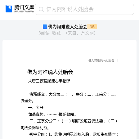
佛
佛为阿难说人处胎会
为
佛为阿难说人处胎会
付费
阿
3
阅读
收藏
（
来自
：
万文网
）
难
说
人
处
佛为阿难说人处胎会
胎
大唐三藏菩提流志奉诏译
会
流通分。
佛