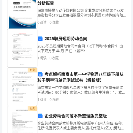
一、
分析报告
序
深圳市腾景互动传媒有限公司 企业发展分析结果企业发
展指数得分企业发展指数得分深圳市腾景互动传媒有限
分
公司综合得分说明：企业发展指数根据企业规模、企业
0
阅读
0
收藏
创新、企业风险、企业活力四个维度对企业发展情况进
行评
如
2025职员短期劳动合同
是
2025职员短期劳动合同本合同（以下简称“本合同”）由
以下双方于 年 月 日在 （城市/
我
1
阅读
0
收藏
闻，
付费
………
考点解析南京市第一中学物理八年级下册从
粒子到宇宙单元测试试卷（解析版）
愿
南京市第一中学物理八年级下册从粒子到宇宙单元测试
乐
考试时间：90分钟；命题人：教研组考生注意：1、本卷
分第I卷（选择题）和第Ⅱ卷（非选择题）两部分，满分
1
阅读
0
收藏
100分，考试时间90分钟2、答卷前，考生务必用
欲
付费
闻。
企业劳动合同范本新整理版完整版
二、
企业劳动合同范本新整理版完整版甲方(用人单位)名称:
住所:法定代表人或主要负责人(委托代理人):乙方(劳动者)
姓名:性别:现居住地地址:户籍所在地地址:居民身份证号