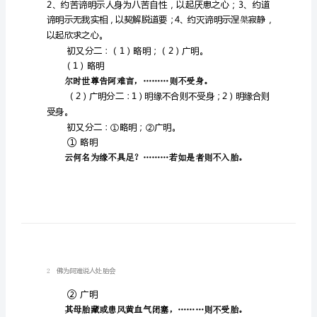
一、序分
为
如是我闻，………愿乐欲闻。
阿
难
明法众得法利益。
说
人
处
以起欣求之心。
胎
初又分二：（1）略明；（2）广明。
（1）略明
会
尔时世尊告阿难言，………则不受身。
大
唐
受身。
三
初又分二：①略明；②广明。
①
略明
藏
云何名为缘不具足？………若
菩