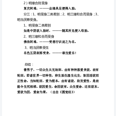
提
流
志
奉
诏
佛为阿难说人处胎会
2
译
②
广明
将
其母胎藏或患风黄血气闭塞，
释
2）明缘合则受身
经
复次阿难，………业缘具足便得入胎。
文，
明当厌患受身。
大
1、明受身二类差别
分
如是中阴欲入胎时，………随
为