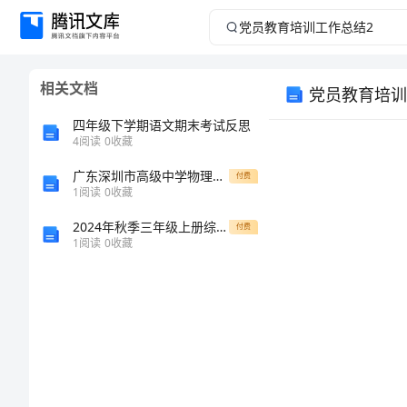
党
员
相关文档
党员教育培训
教
四年级下学期语文期末考试反思
育
4
阅读
0
收藏
广东深圳市高级中学物理北师大版八年级（下册）第七章运动和力达标测试试题（含详细解析）
培
付费
1
阅读
0
收藏
训
2024年秋季三年级上册综合实践教学计划
付费
1
阅读
0
收藏
工
作
学开展观。
总
结