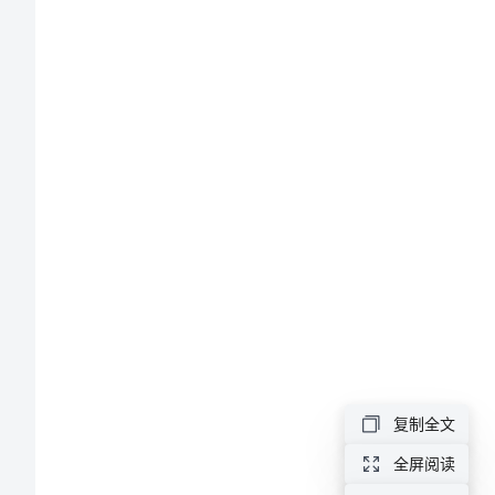
2
党
员
xx
年
教
育
培
训
工
作
复制全文
总
全屏阅读
展。