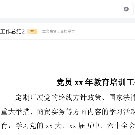
工作总结2
本文由贤阅文档提供
付费
党员xx年教育培训工作总结
定期开展党的路线方针政策、国家法律法令、时事政治、商务
重大举措、商贸实务等方面内容的学习活动。深入开展形势政策教
育，学习党的xx大、xx届五中、六中全会精神，深入学习实践科
级部门的关心和指导下，xxxx镇xxxx年的党员干部教育以学
习遵守党章、贯彻维护党章、树立科学开展观和社会主义荣辱观、