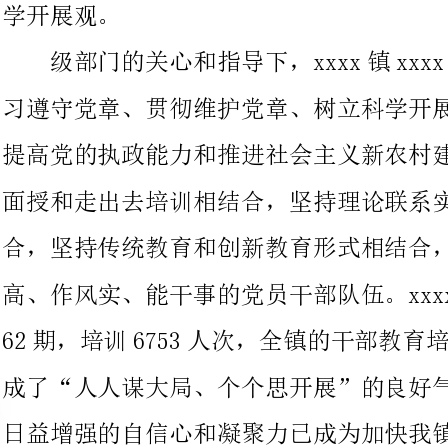
提高党的执政能力和推进社会主义新农村建立为主题，坚持请进来
面授和走出去培训相结合，坚持理论联系实际和注重培训质量相结
合，坚持传统教育和创新教育形式相结合，努力培养造就一支素质
高、作风实、能干事的党员干部队伍。xxxx年，我镇各类培训
62期，培训6753人次，全镇的干部教育培训取得了一定成效，形
成了“人人谋大局、个个思开展”的良好气氛，全镇党员干部群众
日益增强的自信心和凝聚力已成为加快我镇经济和社会事业开展的
强大动力。我镇在加强党员干部教育培训方面做到了以下几点：
(一)、成立了加强党员干部教育的领导小组，明确了详细责任
部门，制定了全年的教育培训方案，健全网络，指派联络员到各党
支部，分解培训任务，明确培训人员，使党员教育培训扎实有序开