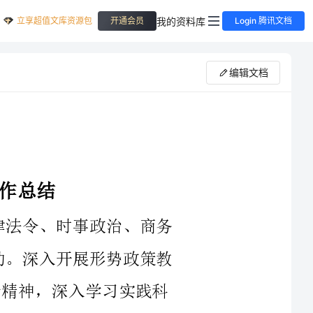
立享超值文库资源包
我的资料库
开通会员
Login 腾讯文档
编辑文档