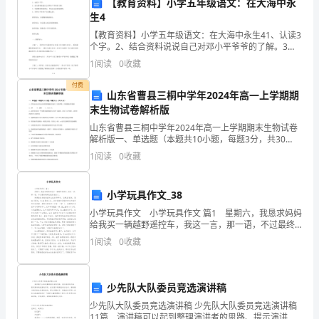
【教育资料】小学五年级语文：在大海中永
认
生4
知，
【教育资料】小学五年级语文：在大海中永生41、认读3
个字。2、结合资料说说自己对邓小平爷爷的了解。3、
是
有感情的朗读课文，体会表达的思想感情。4、对邓小平
1
阅读
0
收藏
爷爷产生崇敬之情。教学重点：有感情的朗读课文。教
对
付费
山东省曹县三桐中学年2024年高一上学期期
自
末生物试卷解析版
山东省曹县三桐中学年2024年高一上学期期末生物试卷
身
解析版一、单选题（本题共10小题，每题3分，共30
分）1、若判定运动员在运动时肌肉细胞是否进行了无氧
知
1
阅读
0
收藏
呼吸，应检测体内积累的A．ADP B．乳酸 C．
识、
小学玩具作文_38
技
小学玩具作文 小学玩具作文 篇1 星期六，我恳求妈妈
给我买一辆越野遥控车，我这一言，那一语，不过最终
能、
妈妈还是给我买了。 妈妈给我买的遥控车让我爱不释
1
阅读
0
收藏
手。它高25厘米，宽40多厘米，长50厘米
经
验
少先队大队委员竞选演讲稿
和
少先队大队委员竞选演讲稿 少先队大队委员竞选演讲稿
11篇 演讲稿可以起到整理演讲者的思路、提示演讲的