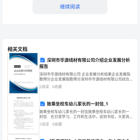
在
继续阅读
护
理
专
业
相关文档
方
深圳市华源线材有限公司介绍企业发展分析
面
报告
深圳市华源线材有限公司 企业发展分析结果企业发展指
的
数得分企业发展指数得分深圳市华源线材有限公司综合
得分说明：企业发展指数根据企业规模、企业创新、企
2
阅读
0
收藏
自
业风险、企业活力四个维度对企业发展情况进行评价。
该企
我
致乘坐校车幼儿家长的一封信_1
评
致乘坐校车幼儿家长的一封信致乘坐校车幼儿家长的一
封信 在日常学习、工作和生活中，说到书信，大家肯
价
定都不陌生吧，书信是一种用文字来表情达意的应用文
1
阅读
0
收藏
体。写起信来就毫无头绪？下面是小编精心整理的致乘
和
坐校
事业的发展做出自己的贡献。