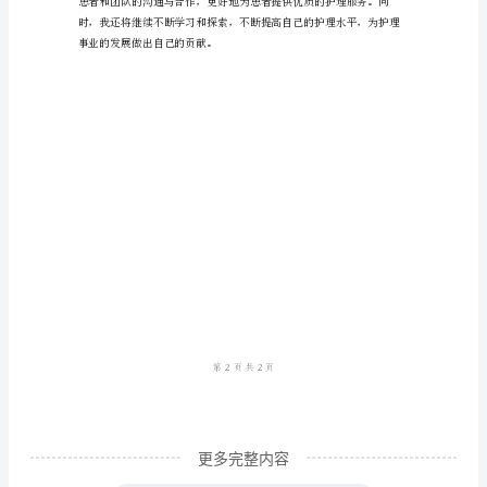
我
鉴
定
范
文
自
我
鉴
定
树立战胜疾病的信心。
是
对
个
人
更多完整内容