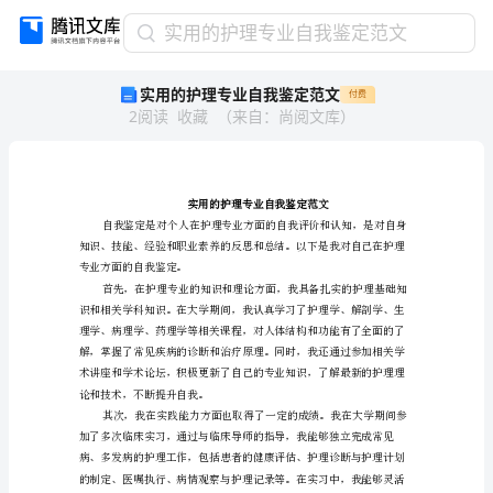
实
实用的护理专业自我鉴定范文
用
实用的护理专业自我鉴定范文
付费
的
2
阅读
收藏
（
来自
：
尚阅文库
）
护
理
专
业
自
我
鉴