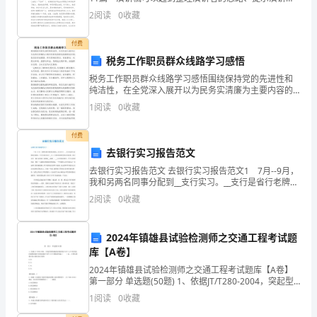
内容、限定演讲的速度的作用。在发展不断提速的社会
职
2
阅读
0
收藏
中，演讲稿与我们的生活息息相关，那么问题来了，到
业
付费
素
税务工作职员群众线路学习感悟
税务工作职员群众线路学习感悟围绕保持党的先进性和
养
纯洁性，在全党深入展开以为民务实清廉为主要内容的
党的群众线路姓是对的，我们经常是错的。所以要相信
1
阅读
0
收藏
的
群众、依托群众，从群众中来、到群众中去，坚持民主
集中制、
反
付费
去银行实习报告范文
思
去银行实习报告范文 去银行实习报告范文1 7月--9月，
我和另两名同事分配到__支行实习。__支行是省行老牌培
和
训基地，它近年来连年在__市x行系统的绩效考核名列前
2
阅读
0
收藏
茅，其中很大一部分是得益于其拥有__
总
结。
2024年镇雄县试验检测师之交通工程考试题
库【A卷】
以
2024年镇雄县试验检测师之交通工程考试题库【A卷】
第一部分 单选题(50题) 1、依据JT/T280-2004，突起型
下
热熔路面标线涂料在50℃±2℃时的抗压强度试验中应将
1
阅读
0
收藏
试块在50℃±2℃烘
是