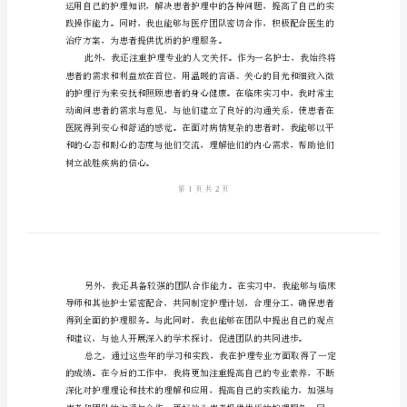
专业方面的自我鉴定。
定
范
文
实
用
论和技术，不断提升自我。
的
护
理
专
业
自