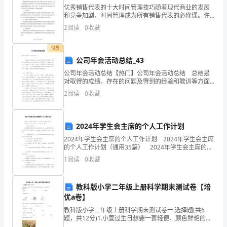
奋、
优秀销售代表的十大时间管理技巧随着现代商业的发展
和竞争加剧，时间管理成为所有销售代表的必修课。许
诚
多销售代表发现自己在过多的琐事中浪费了时间，导致
2
阅读
0
收藏
工作效率低下，错失了销售机会。因此，掌握一定的时
实、
间管理技
付费
创
公司年会活动总结_43
新
公司年会活动总结【热门】公司年会活动总结 总结是
对取得的成绩、存在的问题及得到的经验和教训等方面
情况进行评价与描述的一种书面材料，它能够给人努力
二、
2
阅读
0
收藏
工作的动力，让我们一起来学习写总结吧。总结你想好
怎
学
2024年学生会主席的个人工作计划
生
2024年学生会主席的个人工作计划 2024年学生会主席
现
的个人工作计划（通用35篇） 2024年学生会主席的个
学习态度，不使一个学生掉队。
人工作计划 篇1 一、学生会的定位 继续秉持岭南学院
1
阅读
0
收藏
状
学生会的宗旨：全心全意为
分
教科版小学二年级上册科学期末测试卷【培
优a卷】
析：
教科版小学二年级上册科学期末测试卷一.选择题(共6
五
题，共12分)1.小萱过生日想要一套轻便、颜色鲜艳的漂
亮餐具，爸爸会给她买（）制成的餐具。A.金属B.木头C