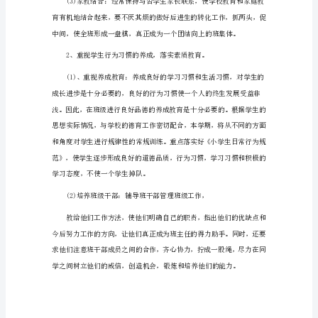
期
工
作
计
划
中
职
班
主
任
第
一
学