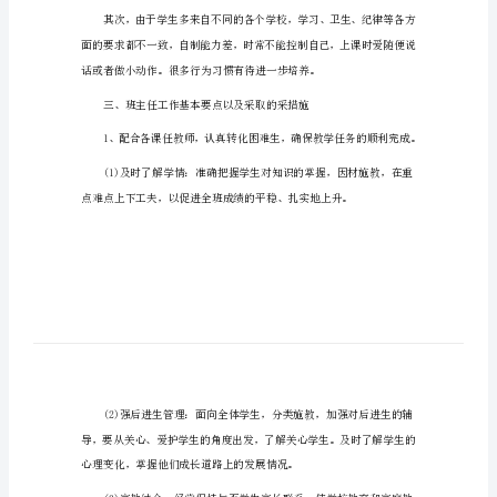
中职班主任第一学期工作计划篇1
作
一、班风：
计
团结、勤奋、诚实、创新
划
中
二、学生现状分析：
职
班
主
任
第
要的劣势。
一
学