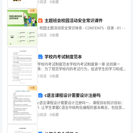
1
阅读
0
收藏
年
付费
级
主题班会校园活动安全常识课件
共
- 校园主题活动安全常识体系 - CONTENTS - 目录 - 01 - -
有
2
阅读
0
收藏
47
名
学校内考试制度范本
学校内考试制度范本学校内考试制度第一章 总则第一
学
条：为了规范学校内的考试行为，促进学生的学习和成
长，制定本考试制度。第二条：本制度适用于学校所有
生，
1
阅读
0
收藏
学生参加的各种学科考试。第三条：本制度的目标是保
证考试的
男
付费
c语言课程设计需要设计注册吗
生
c语言课程设计需要设计注册吗一、课程目标知识目标：
20
1. 让学生掌握C语言中结构化编程的基本概念，包括变量
声明、数据类型、运算符、控制结构等。2. 使学生理解
2
阅读
0
收藏
人，
并掌握C语言中函数的定义、调用以及参数
_27