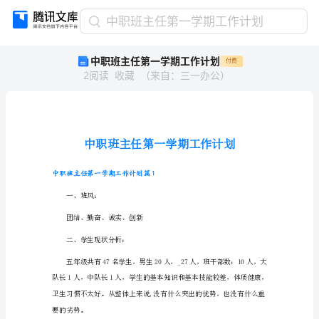
中
中职班主任第一学期工作计划
职
中职班主任第一学期工作计划
付费
班
2
阅读
收藏
（
来自
：
三一办公
）
主
任
第
一
学
期
工