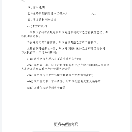
珠
宝
店
员
________日止。
工
聘
用
________月________日止。
合
同
1
甲
方
更多完整内容
(用