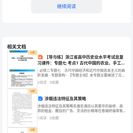
人
继续阅读
单
位)
名
称：
相关文档
二、工作性质
付费
___________________
【导与练】浙江省高中历史业水平考试总复
习课件：专题七 考点1 古代中国的农业、手工
法
担的各项工作任务。
业、商业及经济政策
- 必修二专题七 古代中国经济和近代中国资本主义的曲
折发展 - 专题架构 - 【专题主线】本专题主要阐述了古代
定
三、劳动保护和劳动条件
中国经济的基本结构与特点;鸦片战争后中
2
阅读
0
收藏
代
付费
表
涉烟违法特征及其策略
作。
涉烟违法特征及其策略名烟名酒店以其豪华的装修、高
人：
昂的租金、醒目的广告、灵活的价格等在卷烟终端零售
市场显得别具一格，对消费者有着极强的误导性和迷惑
_____________________________
四、劳动报酬
1
阅读
0
收藏
性。历来是涉烟违法犯罪的高发区，是假烟流通和销售
的主渠道
乙
付费