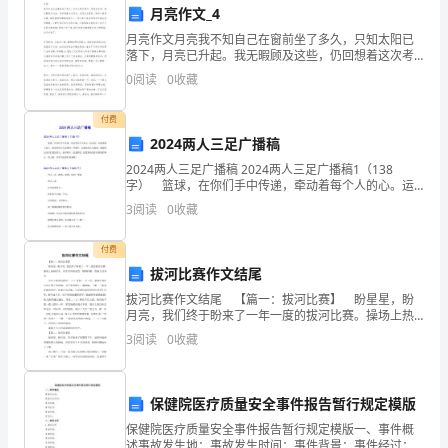
月亮作文_4
方
五、甲方的权利和义务
月亮作文月亮我不知自己在窗前坐了多久，只知太阳已
(受
落下，月亮已升起。我无暇顾及这些，仍回想着这次考
(一)甲方的权利
试。老师念分数时，我的心跳得厉害，越是害怕的事越
0
阅读
0
收藏
聘
逃脱不了。我不敢正视老师那双布满血丝的眼睛，不敢
听那可
人
付费
核权和奖惩权。
2024两人三足广播稿
员)
2024两人三足广播稿 2024两人三足广播稿1（138
字） 篮球，在你们手中传递，牵动着每个人的心。运
姓
动员，在篮球场上奋斗，振奋着每个人的精神。呐喊
3
阅读
0
收藏
声，在篮球场上空振荡，激励着运动员们更加努力，放
名：
不受提前三十天通知的限制：
付费
___
拔河比赛作文结尾
珠
拔河比赛作文结尾 【篇一：拔河比赛】 盼星星，盼
月亮，我们终于盼来了一年一度的拔河比赛。操场上热
宝
闹非凡，同学们兴高采烈，精神抖擞，准备大显身
3
阅读
0
收藏
店
手。 首先上场的是我们二（1）班和二（3）班。老师
员
工
保健院医疗质量安全事件报告暂行规定模版
聘
保健院医疗质量安全事件报告暂行规定模版一、事件概
用
述事故发生地：事故发生时间：事件背景：事件经过：