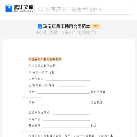
珠
珠宝店员工聘用合同范本
宝
珠宝店员工聘用合同范本
付费
店
4
阅读
收藏
（
来自
：
尚阅文库
）
员
工
聘
用
合
珠宝店员工聘用合同范本
同
珠宝店员工聘用合同1
范