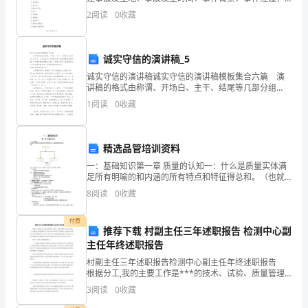
(5)乙方被依法追究刑事责任的;
合
事故类型：责任方：二、事件分析1.原因分析事故原因：
2
阅读
0
收藏
直接原因：潜在原因：共同原因：经验教训：2.责任追究
同
范
本
诚实守信的演讲稿_5
珠
诚实守信的演讲稿诚实守信的演讲稿模板集合六篇 演
讲稿的格式由称谓、开场白、主干、结尾等几部分组
宝
成。在学习、工作生活中，在很多情况下我们需要用到
1
阅读
0
收藏
店
演讲稿，写起演讲稿来就毫无头绪？下面是小编为大家
整理的
员
工
精选品管培训资料
聘
一：基础知识第一章 质量的认知一：什么是质量实体满
用
足所有明喻的和内涵的所有特点和特征得总和。（也就
是表面和潜在的品质）举例： 电脑，处理器，汽车，钟
合
8
阅读
0
收藏
表，家用电器，轴承，面包，酒店服务，航
同
1
付费
推荐下载 村副主任三年述职报告 检测中心副
甲
主任年终述职报告
方
村副主任三年述职报告检测中心副主任年终述职报告
(用
根据分工,我的主要工作是***的技术、试验、质量管理
和日常的工作管理.一年来,根据上级领导精神,在各位同志
人
3
阅读
0
收藏
的支持帮助下,我按照分工创造性的开展工作,能
单