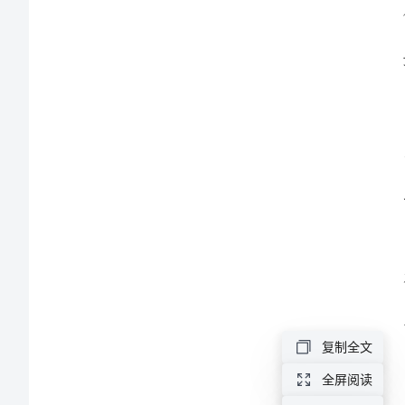
位
责
任
制
小
绞
车
司
机
安
复制全文
全
全屏阅读