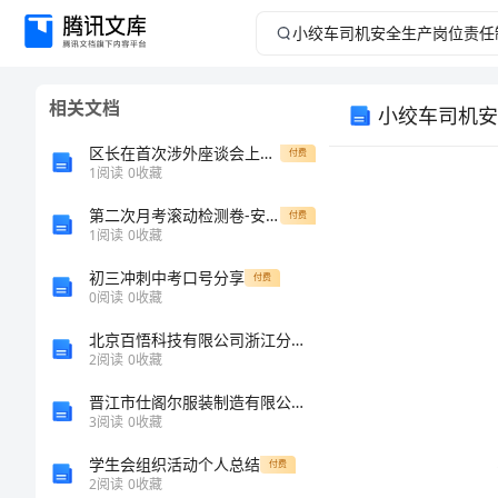
小
绞
相关文档
小绞车司机安
车
区长在首次涉外座谈会上的演讲稿
付费
司
1
阅读
0
收藏
第二次月考滚动检测卷-安徽无为县襄安中学数学七年级下册第四章因式分解专题测评试题（详解版）
机
付费
1
阅读
0
收藏
安
初三冲刺中考口号分享
付费
0
阅读
0
收藏
全
北京百悟科技有限公司浙江分公司介绍企业发展分析报告
2
阅读
0
收藏
生
晋江市仕阁尔服装制造有限公司介绍企业发展分析报告
产
3
阅读
0
收藏
违规
学生会组织活动个人总结
付费
岗
2
阅读
0
收藏