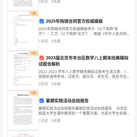
安
2
阅读
0
收藏
委、政府的统一安排部署于5月份开展了为期一个月的
爆化学
做实验时
教师在做实验前应向学生讲清楚注意事
并指
学生
《省
全
药品
，
项，
导
正
付费
工
2025年购销合同官方权威模板
使
防发生
燃
爆事故
2025年购销合同官方权威模板甲方（以下简称“卖
用，严
易
易
作，
方”）：乙方（以下简称“买方”）：根据《中华人民共和
国合同法》及相关法律法规的规定，甲乙双方在平等、
1
阅读
0
收藏
确
自愿、公平、诚实信用的原则基础上，就以下购销事宜
达成
保
付费
2023届北京市丰台区数学八上期末经典模拟
食堂必
使
合格的
力容
炉
每年
检
定时检查
炉
6
、
须
用
压
器、锅
，
要
测，要
，锅
师
试题含解析
2022-2023 学年八上数学期末模拟试卷考生请注意：1．
生
答题前请将考场、试室号、座位号、考生号、姓名写在
持有效
件
格操作
液化气罐应存放操作间室外
处
由
要
证
上岗，严
规程，
通风
，
硬
试卷密封线内，不得在试卷上作任何标记。2．第一部分
2
阅读
0
收藏
员
选择题每小题选出答案后，需将答案写在试卷指
付费
工
管接
室内
并经常检查管道接
漏气
橡胶管
化
象
入
，
口是否
及
硬
现
，严
暑期实践活动总结报告
的
暑期实践活动总结报告暑期实践活动总结报告 社会实
践是大学生课外教育的一个重要方面，也是大学生自我
生
能力培养的一个重要方式，因此对于我们在校大学生来
1
阅读
0
收藏
说，能在寒假有充足的时间进行实践活动，是给了我们
命
一个