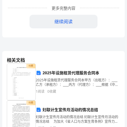
人及
人
度
更多完整内容
「篇
继续阅读
教室
办
室
学生宿舍
馆等
密集
的安全出
疏散
3
、
、
公
、
、场
人员
场所
口、
通
一」
为
畅
安全疏散指
标志
应急
完好
通，
示
明显、
照明
切
实
相关文档
加
付费
学生
集
得使
耐
等级较低的
燃材料装修
4
、
聚
场所不
用
火
易
2025年设施租赁代理服务合同本
强
2025年设施租赁代理服务合同本甲方（出租方）：____
乙方（承租方）：____丙方（代理方）：____根据《中华
学
人民共和国合同法》及相关法律法规的规定，甲乙丙三
1
阅读
0
收藏
方本着平等、自愿、公平、诚信的原则，就
校
燃
爆的危险化学实验
做到按
定专门存放
锁保管
5
、易
、易
用品
规
，双人双
付费
消
妇联计生宣传月活动的情况总结
防
格执行领
制度
在室内
应存放
定
材等
在使
燃
妇联计生宣传月活动的情况总结 妇联计生宣传月活动的
用
。
，
一
量灭火用沙及灭火器
。
用易
情况总结 为加大《省人口与方案生育条例》宣传力
度，营造良好的人口计生宣传工作气氛。市妇联按照市