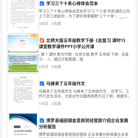
财
学习三个十条心得体会范本
学习三个十条心得体会范本学习“三个十条”的热潮在公司
产
上下员工掀起时，为了更好地掌握新“三个十条”，____月
____日，南郊维操队____人员开展了新“三个十条”学习活
安
3
阅读
0
收藏
动。新“三个十条”是公司系统当前
全，
付费
北师大版五年级数学下册《总复习 课时1》
特
课堂教学课件PPT小学公开课
- 第 1 课时 数与代数 - 北师大版 数学 五年级 下册 - 总复
制
习 - - 1、通过分类整理，理
定
6
阅读
0
收藏
学
马蜂来了五年级作文
校
马蜂来了五年级作文 马蜂来了五年级作文 在学习、工
作乃至生活中，大家对作文都再熟悉不过了吧，根据写
消
作命题的特点，作文可以分为命题作文和非命题作文。
发生
1
阅读
0
收藏
。
怎么写作文才能防止踩雷呢？下面是精心的马蜂来了五
防
年
安
博罗县福田镇金意商贸经营部介绍企业发展
分析报告
全
博罗县福田镇金意商贸经营部 企业发展分析结果企业发