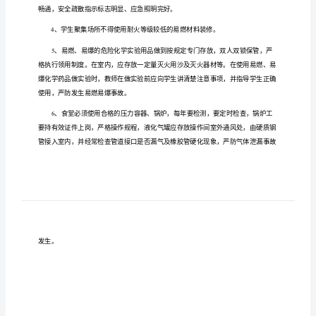
制
度
小
学
校
园
安
全
校
全
小学
园安
岗
位
管
理
为
实
学校消防安全
作
确保师生
的生命财产安全
切
加强
工
，
员工
，