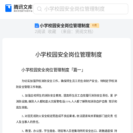
小
小学校园安全岗位管理制度
学
小学校园安全岗位管理制度
付费
校
2
阅读
收藏
（
来自
：
贤阅文档
）
园
安
全
岗
位
管
理