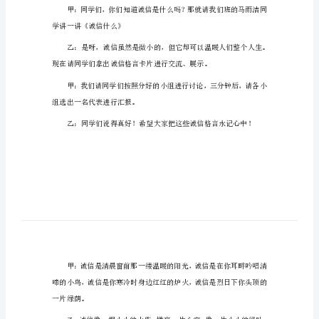
2024
年
关
于
诚
信
的
主
持
稿
2024
年
关
学讲一讲《诚信什么》