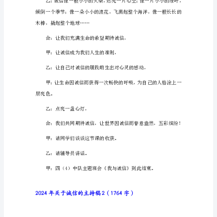
于
诚
信
的
主
组选出一名代表进行汇报。
持
稿
1（782
字）
甲：
有
一