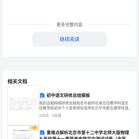
种
品
质，
更多完整内容
它
继续阅读
不
是
金
子，
一片绿荫。
相关文档
但
初中语文研修总结模板
胜
我的远程网络研修总结姓名市县所在单位任教学科语文
于
任教学段初中个人吴老师信息呼伦贝尔市新左旗学校请
您对照下表中的研修要求，检查您是否按要求完成了所
3
阅读
0
收藏
金
有培训内容！〔不需填写〕提交类学习类交流类〔1〕课
木棒，撬起整个地球……
程总学
子，
付费
重难点解析北京市第十二中学北师大版物理
九年级第十一章简单电路定向测试试卷（含答案