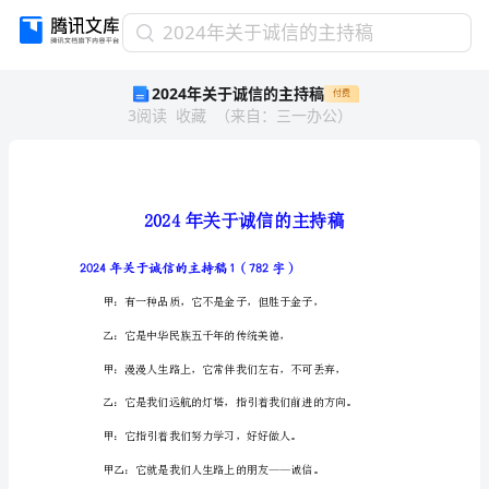
2024
2024年关于诚信的主持稿
年
2024年关于诚信的主持稿
付费
关
3
阅读
收藏
（
来自
：
三一办公
）
于
诚
信
的
主
持
稿