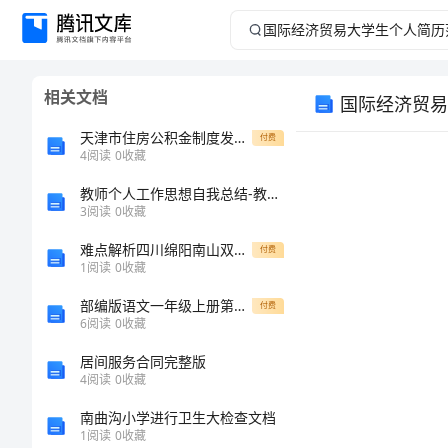
国
际
相关文档
国际经济贸易
经
天津市住房公积金制度发展“十二五”规划纲要
付费
济
4
阅读
0
收藏
教师个人工作思想自我总结-教师个人自我评价总结
贸
3
阅读
0
收藏
易
难点解析四川绵阳南山双语学校数学人教版七年级下册数据的收集、整理与描述同步测试试卷（详解版）
付费
1
阅读
0
收藏
大
部编版语文一年级上册第三单元（汉语拼音）易错分析
付费
6
阅读
0
收藏
学
居间服务合同完整版
生
4
阅读
0
收藏
南曲沟小学进行卫生大检查文档
个
1
阅读
0
收藏