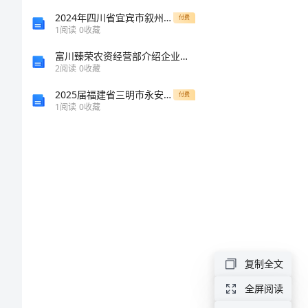
人
2024年四川省宜宾市叙州区第一中学校高一生物第一学期期末检测试题含解析
付费
表格等。
1
阅读
0
收藏
简
富川臻荣农资经营部介绍企业发展分析报告
2
阅读
0
收藏
历
2025届福建省三明市永安第三中学高一数学下学期期末综合测试试题含解析
付费
1
阅读
0
收藏
范
文
国
际
经
济
他工作事项。
复制全文
贸
全屏阅读
易