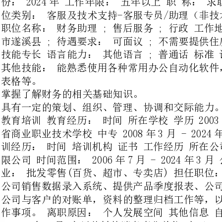
其他技能：能熟悉使用各种常用办公自动化软件，如Word排版、Excel电子
掌握了解财务的相关基础知识。
具有一定的策划、组织、管理、协调和交际能力。
教育培训教育经历：时间所在学校学历2003年8月-2006年7月广东
省商业职业技术学校中专2008年3月-2
训经历：时间培训机构证书工作经历所在公司：广东星外星文化传播有
限公司时间范围：2006年7月-2024
业：批发零售(百货、超市、专卖店)担
公司销售数据录入系统、提供产品季度报表、公司与供应商的往来对账明细、
公司与客户的对账单，资料的整理归档工作等，以及配合公司财务内部其他工
作事项。离职原因：个人发展空间其他信息自我介绍：2006年5月
—2006年6月广州芳村某消毒事业单位实习
负责单位数据录入、日常单据整理。
2006年7月—2024年3月广东星外星文化传播有限公司财务助理
负责公司销售数据录入系统、提供产品季度报表、公司与供应商的往来对账明
细、公司与客户的对账单，资料的整理归档工作等，以及配合公司财务内部其
发展方向：其他要求：联系方式
希望本文国际经济贸易大