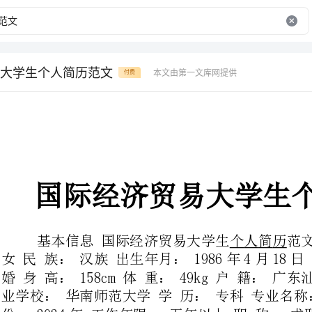
大学生个人简历范文
本文由第一文库网提供
付费
国际经济贸易大学生个人简历范文
基本信息国际经济贸易大学生个人简
女民族：汉族出生年月：1986年4月18日证件号码：婚姻状况：未
婚身高：158cm体重：49kg户籍
业学校：华南师范大学学历：专科专业名称：国际经济与贸易毕业年
份：2024年工作年限：五年以上职称：求职意向职位
位类别：客服及技术支持-客服专员/助理（非技术）
职位名称：财务助理;售后服务;行政工作地区：湛江市麻章区;湛江
市遂溪县;待遇要求：可面议;不需要提供住房到职时间：可随时到岗
技能专长语言能力：其他语言;普通话标准计算机能力：证书中级;