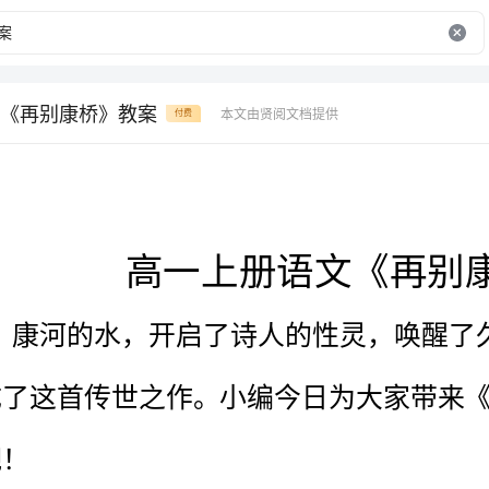
《再别康桥》教案
本文由贤阅文档提供
付费