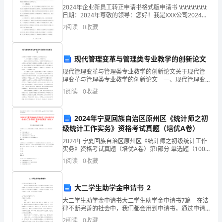
2024年企业新员工转正申请书格式版申请书 \t\t\t\t\t\t\t
义
日期：2024年尊敬的领导：您好！我是XXX公司2024年
新加入的员工XXX，我的职位是XXX。经过
开
2
阅读
0
收藏
始、
有什么意义呢?
现代管理变革与管理类专业教学的创新论文
发
现代管理变革与管理类专业教学的创新论文关于现代管
展
理变革与管理类专业教学的创新论文 一、现代管理变
革对管理类人才的新要求 随着经济与科学技术的发
1
阅读
0
收藏
展，传统的管理模式在当今社会已越来越不适应现代经
到
济
结
2024年宁夏回族自治区原州区《统计师之初
级统计工作实务》资格考试真题（培优A卷）
局
三笔，有时却要用一个人的生命去写!
2024年宁夏回族自治区原州区《统计师之初级统计工作
中
实务》资格考试真题（培优A卷）第I部分 单选题（100
题）1.为避免从业人员统计的重复和遗漏，各单位统计从
1
阅读
0
收藏
业人员时应该()。A: 只统计出勤人员B:
的
歌
大二学生助学金申请书_2
颂
大二学生助学金申请书大二学生助学金申请书7篇 在法
律不断完善的社会中，我们都会用到申请书，通过申请
书，我们可以提出自己的请求。你还在为写申请书而苦
农
2
阅读
0
收藏