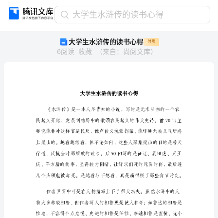
大
大学生水浒传的读书心得
学
大学生水浒传的读书心得
付费
生
6
阅读
收藏
（
来自
：
尚阅文库
）
水
浒
传
的
读
书
心