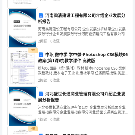
恼吗？以下是小编收集整理的大二学生助学金申请书，
欢
民
名著的熏陶，步入了古典文学
河南霸清建设工程有限公司介绍企业发展分
起
析报告
义
河南霸清建设工程有限公司 企业发展分析结果企业发展
指数得分企业发展指数得分河南霸清建设工程有限公司
综合得分说明：企业发展指数根据企业规模、企业创
的
2
阅读
0
收藏
新、企业风险、企业活力四个维度对企业发展情况进行
评价。
伟
付费
中职 做中学 学中做-Photoshop CS6模块06
教案(第1课时)教学课件 高教版
大
模块06图层（第1课时）教材 版本Photoshop CS6 案例
史
教程教材 版本电子工业 出版社学习 任务图层授课 类型
理论与实训结合授课 对象级专业课时共5课时授课 教师
2
阅读
0
收藏
诗。
授课 时间学年度 第学期授
前
河北盛世长通商业管理有限公司介绍企业发
展分析报告
70
河北盛世长通商业管理有限公司 企业发展分析结果企业
发展指数得分企业发展指数得分河北盛世长通商业管理
回
有限公司综合得分说明：企业发展指数根据企业规模、
1
阅读
0
收藏
企业创新、企业风险、企业活力四个维度对企业发展情
主
况进
付费