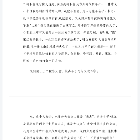
得
大
学
生
水
浒
传
的
读
书
心
得