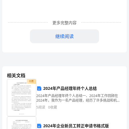
写
的
更多完整内容
是
元
继续阅读
末
明
初
的
相关文档
付费
一
2024年产品经理年终个人总结
个
2024年产品经理年终个人总结一、2024年工作回顾在
2024年，我作为一名产品经理，经历了许多挑战和机
农
遇。回顾这一年的工作，我意识到自己在不断成长和进
5
阅读
0
收藏
步的同时，也面临了一些困难和挑战。以下是我对20
民
起
2024年企业新员工转正申请书格式版