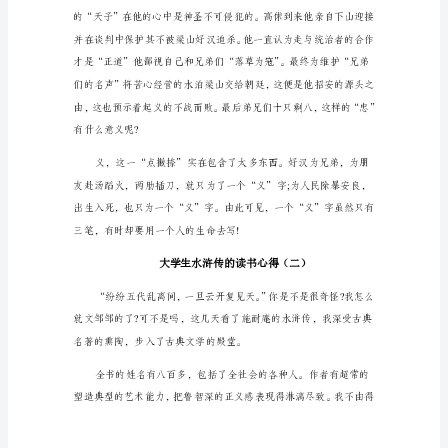
《水
浒
传》
是
一
本
人
尽
用等一系列栩栩如生的人物。
皆
知
的
小
说，