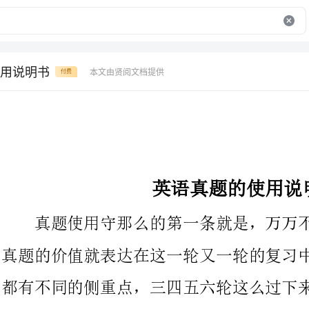
用说明书
本文由贤阅文档提供
付费
英语真题的使用说明书
真题使用守那么的第一条就是，万万不能看完一遍就搁下了，
真题的价值就表达在这一轮又一轮的复习中。每一轮看真题的时候
都有不同的侧重点，三四五六轮这么过下来之后，照顾到了方方面
面的侧重点，这样既能大范围地涵盖到知识点，又在每一个知识点
上挖掘到了一定的深度。
每一年考研英语的考试时间都是考试第一天的下午