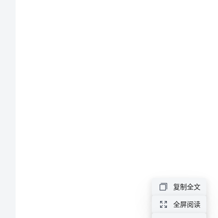
英
语
真
题
的
使
用
说
明
书
了。
复制全文
真
全屏阅读