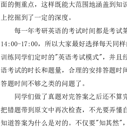
14:00-17:00，所以大家最好选择每天同样
训练同学们定时的"英语考试模式"，并且经过训练，让大家适应英
语考试的时长和题量，合理的安排答题时间，就不会在考场上出现
答题时间不够之类的问题了。
同学们做了真题对完答案之后还不算完，还要反复分析错题，
把错题带到原文中再次检查，不光要弄懂自己为什么做错了，还要
知道答案为什么是对的。不仅要"知其然"，还要"知其所以然"。而
且，通过分析整套卷子的错题，就能知道自己哪局部的错误率较
高，对于这局部就要着重复习，这样就让大家的复习更有针对性
在分析完错题之后，我们还要再次浏览文章和题目，要把所有
出现的自己不认识的词汇全部查出来到一起，的愈多，自然就会发