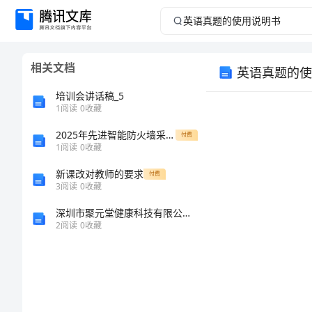
英
语
相关文档
英语真题的使
真
培训会讲话稿_5
题
1
阅读
0
收藏
2025年先进智能防火墙采购合同
的
付费
1
阅读
0
收藏
使
新课改对教师的要求
付费
3
阅读
0
收藏
用
深圳市聚元堂健康科技有限公司介绍企业发展分析报告
2
阅读
0
收藏
说
明
书