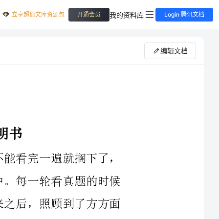
立享超值文库资源包
我的资料库
开通会员
Login 腾讯文档
编辑文档