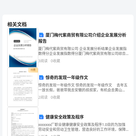
首
好
香还会留给自己。
诗
名师点评：
相关文档
让
厦门梅代紫商贸有限公司介绍企业发展分析
你
报告
厦门梅代紫商贸有限公司 企业发展分析结果企业发展指
百
数得分企业发展指数得分厦门梅代紫商贸有限公司综合
得分说明：企业发展指数根据企业规模、企业创新、企
3
阅读
0
收藏
读
业风险、企业活力四个维度对企业发展情况进行评价。
要用书面语，不要使用口语或
该企
付费
不
惊奇的发现一年级作文
厌；
惊奇的发现一年级作文 惊奇的发现一年级作文 去年五
一放长假，爸爸带我去安徽的叔叔家，有机会去黄山
一
玩，无意中我有一个惊奇的发现。 一只啄木鸟看见一
2
阅读
0
收藏
只猴子拿着一个核桃，在地上砸来砸去，不一会儿，那
杯
好
健康安全政策及程序
xxxxxxx厂职业健康健康安全政策及程序1.0目的为加强
咖
劳动安全和劳动卫生管理，营造良好的工作环境，保障
员工在劳动过程中的安全和健康。2.0范围本程序适用于