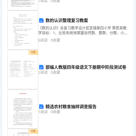
啡
1
阅读
0
收藏
本厂之健康及安全控制管理。3.0定义无4.
让
数的认识整理复习教案
你
《数的认识》总复习教学设计武宣镇第四小学 覃愿英教
回
学目标：1、比较系统地掌握自然数、整数、分数、小
数、百分数的意义，能对各种数进行简单的分类，并对
6
阅读
0
收藏
味
小学阶段学习的数形成系统的认识。2、在解决问题中弄
清
无
付费
穷；
部编人教版四年级语文下册期中阶段测试卷
2
阅读
0
收藏
一
个
好
老
精选农村粮食抽样调查报告
1
阅读
0
收藏
师
的
付费