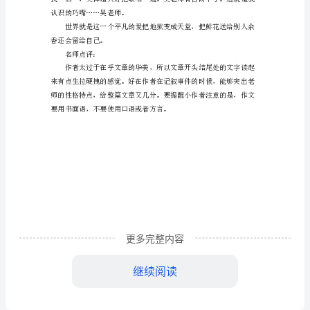
善
意
的
陷
阱
六
年
级
作
文
更多完整内容
继续阅读
一
认识的巧嘴……吴老师。