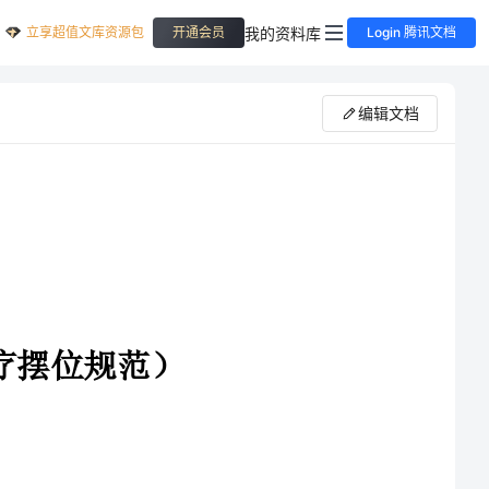
立享超值文库资源包
我的资料库
开通会员
Login 腾讯文档
编辑文档