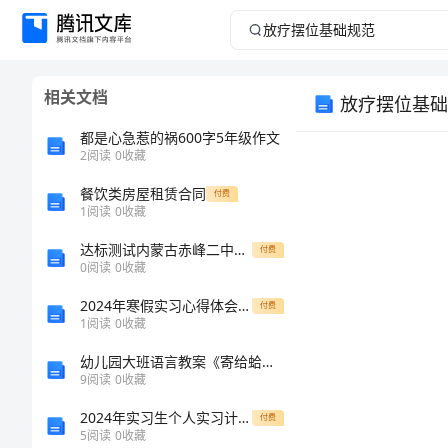
放
疗
相关文档
放疗摆位基础
摆
都是心急惹的祸600字5年级作文
位
2
阅读
0
收藏
餐饮类房屋租赁合同
基
付费
1
阅读
0
收藏
础
达标测试内蒙古赤峰二中数学人教版七年级下册不等式与不等式组专题测试试题（含答案解析）
付费
0
阅读
0
收藏
规
2024年寒假实习心得体会与收获
付费
1
阅读
0
收藏
范
幼儿园大班语言教案《寄给蛤蟆的信》及教学反思
肿
9
阅读
0
收藏
A
瘤
2024年实习生个人实习计划范文
付费
5
阅读
0
收藏