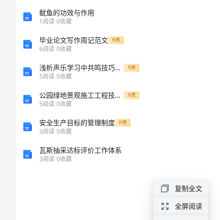
放
鱿鱼的功效与作用
射
1
阅读
0
收藏
治
毕业论文写作周记范文
付费
6
阅读
0
收藏
疗
浅析声乐学习中共鸣技巧的培养与训练
付费
操
5
阅读
0
收藏
作
公园绿地景观施工工程技术标编制总体说明
付费
基
5
阅读
0
收藏
本
安全生产目标的管理制度
付费
3
阅读
0
收藏
规
瓦斯抽采达标评价工作体系
范
3
阅读
0
收藏
（放
复制全文
疗
全屏阅读
摆