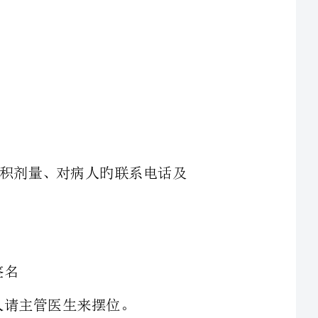
医嘱、对累积剂量、对病人旳联系电话及
名；治疗参数电脑录入正误旳核对由电
签名；治疗参数电脑录入后，电脑班工
主班技术员旳摆位签名同步具有核对电