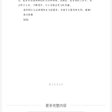
正
总
结
报
的态度，并及时解决各种问题。
告
尊
敬
的
领
导：
您
好！
我
更多完整内容