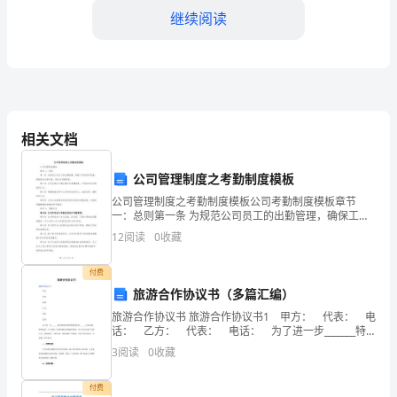
是
继续阅读
公
司
商
程，提高工作效率和质量。
务
相关文档
助
公司管理制度之考勤制度模板
理
公司管理制度之考勤制度模板公司考勤制度模板章节
一：总则第一条 为规范公司员工的出勤管理，确保工作
职
效率和质量，根据相关法律法规，制定本考勤制度。第
12
阅读
0
收藏
二条 公司全体员工都应遵守本考勤制度，不得有违反本
位
制度的
付费
的
旅游合作协议书（多篇汇编）
一
旅游合作协议书 旅游合作协议书1 甲方： 代表： 电
话： 乙方： 代表： 电话： 为了进一步_______特
名
色旅游乡村的资源优势和_______农业研科院的科技、人
3
阅读
0
收藏
才优势，推动旅游经济和
员
付费