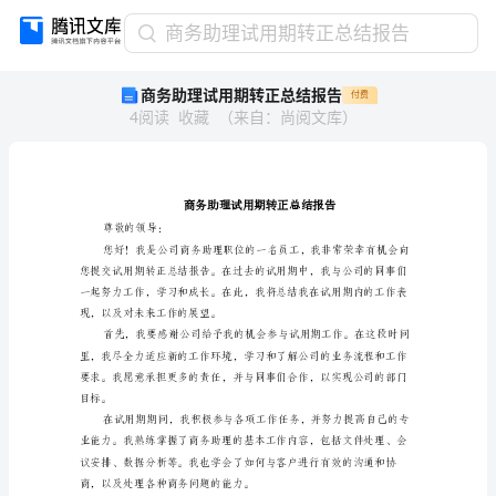
商
商务助理试用期转正总结报告
务
商务助理试用期转正总结报告
付费
助
4
阅读
收藏
（
来自
：
尚阅文库
）
理
试
用
期
转
正
尊敬的领导：
总