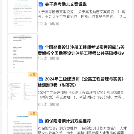
工，
商务助理
关于高考励志文案说说
关于高考励志文案说说 关于高考励志文案说说 1. 高
我
XXX
考，不会让全世界看见你，但能让你看见全世界。 2.
放平心态应战，仔细当真答题，保持自信满满，维持良
非
1
阅读
0
收藏
好心态，保证充足睡眠，定能旗开得胜，全国
常
荣
全国勘察设计注册工程师考试密押题库与答
案解析全国勘察设计注册工程师公共基础模拟9
幸
1
阅读
0
收藏
有
机
付费
2024年二级建造师《公路工程管理与实务》
检测题II卷（附答案）
会
2024年二级建造师《公路工程管理与实务》检测题II卷
向
（附答案）考试须知：1、考试时间：180分钟，本卷满
分为120分。 2、请首先按要求在试卷的指定位置填写您
3
阅读
0
收藏
您
的姓名、准考证号等信息。 3、请仔细阅读
付费
提
的保险培训计划方案推荐
交
的保险培训计划方案推荐 保险培训计划方案篇1 人才
是企业发展的第一动力，而培训是挖掘人才潜能的重要