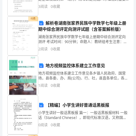
手段之一。保险行业企业看起来相对较为完善的员工培
试
3
阅读
0
收藏
训体系并未起到其应有的效果，公司的业绩不但没有提
用
付费
解析卷湖南张家界民族中学数学七年级上册
期
期中综合测评定向测评试题（含答案解析版）
转
湖南张家界民族中学数学七年级上册期中综合测评定向
测评 考试时间：90分钟；命题人：教研组考生注意：
1、本卷分第I卷（选择题）和第Ⅱ卷（非选择题）两部
正
2
阅读
0
收藏
分，满分100分，考试时间90分钟2、答卷前，考生务
总
地方视频监控体系建立工作意见
结
地方视频监控体系建立工作意见各乡镇人民政府、国营
场，县各委、办、局(公司)、行、社，县直各单位，各园
报
区管委会：为认真贯彻落实中央、省、市关于深化平安
1
阅读
0
收藏
建设的部署要求，加快推进以视频监控系统为支撑的现
告。
代治
在
【精编】小学生讲好普通话黑板报
过
小学生讲好一般话黑板报 篇一：一般话黑板报材料 一般
话（Standard Chinese），即现代标准汉语，又称国
去
语、华语。一般话以北京语音为标准音，以北方话为根
0
阅读
0
收藏
底方言，以典范的现代白话文作品为语法标
的