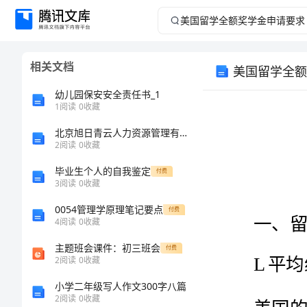
美
国
相关文档
美国留学全额
留
幼儿园保安安全责任书_1
学
1
阅读
0
收藏
北京旭日青云人力资源管理有限公司介绍企业发展分析报告
全
2
阅读
0
收藏
额
毕业生个人的自我鉴定
付费
3
阅读
0
收藏
奖
0054管理学原理笔记要点
L
平均绩点
付费
4
阅读
0
收藏
学
主题班会课件：初三班会
付费
金
2
阅读
0
收藏
小学二年级写人作文300字八篇
申
2
阅读
0
收藏