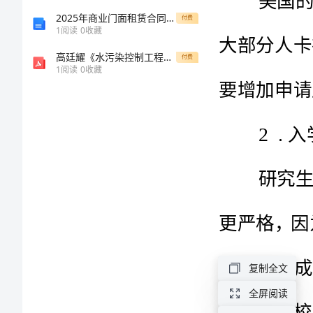
请
2025年商业门面租赁合同印发通知
付费
1
阅读
0
收藏
2
.
入学
要
高廷耀《水污染控制工程》第4版下册课后习题(稳定塘和污水的土地处理)
付费
1
阅读
0
收藏
求
美
国
留
学
全
3
.
英语水平
额
奖
复制全文
学
全屏阅读