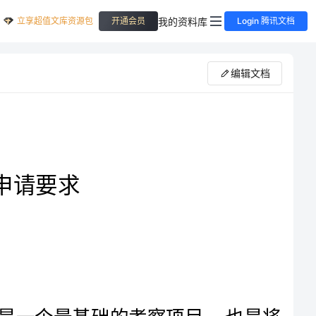
立享超值文库资源包
我的资料库
开通会员
Login 腾讯文档
编辑文档
美国的奖学金是择优发放的，因此平均绩点就是一个最基础的考察项目，也是将
GPA3.5
大部分人卡在门外的门槛。申请全额奖学金的学生的必须要在以上，如果想