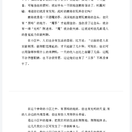
新鲜事500字，欢送查看。
小
区
的
新
鲜
事
作
比一代玩得高哪。
文
500
字
在
我