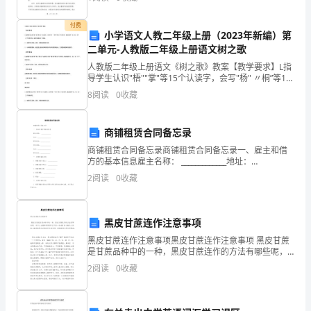
超市的运营管理、员工管理、商品管理、服务管理等诸
趣、
多方面。在过
付费
有
小学语文人教二年级上册（2023年新编）第
二单元-人教版二年级上册语文树之歌
意
人教版二年级上册语文《树之歌》教案【教学要求】L指
导学生认识"梧""掌"等15个认读字，会写"杨" 〃桐”等10
义。
个会写字。重点指导 "壮、杉、化”三个字的书写。能听
8
阅读
0
收藏
写课后8个词语。.继续学习正确、流利
接
下
商铺租赁合同备忘录
商铺租赁合同备忘录商铺租赁合同备忘录一、雇主和借
来
方的基本信息雇主名称： _____________地址：
__________________联系电话：_____________借方名称：
了
2
阅读
0
收藏
_______
小
黑皮甘蔗连作注意事项
区
黑皮甘蔗连作注意事项黑皮甘蔗连作注意事项 黑皮甘蔗
的
是甘蔗品种中的一种，黑皮甘蔗连作的方法有哪些呢，
有什么注意事项呢?那么下面一起来看看小编为大家精心
2
阅读
0
收藏
新
推荐的黑皮甘蔗连作注意事项，希望能够对您有所帮助
鲜