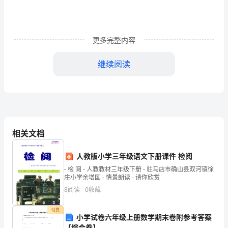
有
现
在
更多完整内容
发
继续阅读
生
的，
也
有
相关文档
过
人教版小学三年级语文下册课件 检阅
去
- 检 阅 - 人教教材三年级下册 - 驻马店市确山县双河镇徐
发
庄小学余增国 - 情景朗读 - 请你欣赏
些工具到这里想干什么……
8
阅读
0
收藏
生
的，
付费
小学试卷六年级上册数学期末卷附参考答案
【综合卷】