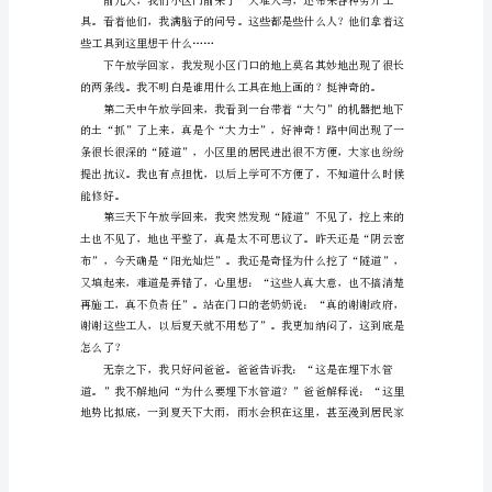
们
身
边
有
的自觉能力在做判断。
许
许
多
多
新
干了。
鲜
事
物，