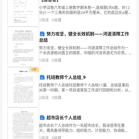
这
小学试卷六年级上册数学期末卷一.选择题(共6题，共12
些
分)1.一个三角形的面积是24平方厘米，它的底边长a厘
米，高是（ ）厘米。A.INCLUDEPICTURE \d
1
阅读
0
收藏
事
"http://www.qu
让
努力攻坚，健全长效机制——河道清障工作
总结
人
努力攻坚，健全长效机制——河道清障工作总结作为一
个水资源相对匮乏的国家，中国的河流资源尤为珍贵。
们
能修好。
然而，近些年来，由于各种原因，包括环境污染、违法
1
阅读
0
收藏
沙等等，中国的许多河道已经变得污秽不堪，甚至出现
想
了淤积、
付费
到
托班教师个人总结_9
托班教师个人总结托班教师个人总结11篇 总结是事后
便
对某一时期、某一项目或某些工作进行回顾和分析，从
而做出带有规律性的结论，写总结有利于我们学习和工
2
阅读
0
收藏
会
作能力的提高，快快来写一份总结吧。总结你想好怎么
感
超市店长个人总结
到
超市店长个人总结作为一名超市店长，我深感责任重
大，需具备领导能力、组织能力、计划能力、协调能
有
怎么了？
力、沟通能力等多方面的素质。在这份工作中涉及到了
1
阅读
0
收藏