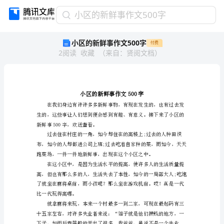
小
小区的新鲜事作文500字
区
小区的新鲜事作文500字
付费
的
2
阅读
收藏
（
来自
：
贤阅文档
）
新
鲜
事
作
文
500
字