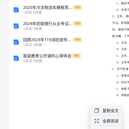
试
2025年冷冻物流车辆租赁运输服务合同
付费
1
阅读
0
收藏
（试
2024年初级银行从业考试《银行管理》模拟试卷C卷 附答案
付费
1
阅读
0
收藏
卷
回顾2023年119消防宣传日：普及火灾预防助力家庭安全
付费
1
阅读
0
收藏
三）
家庭教育公开课的心得体会
付费
考
5
阅读
0
收藏
前
冲
刺
复制全文
试
全屏阅读
题