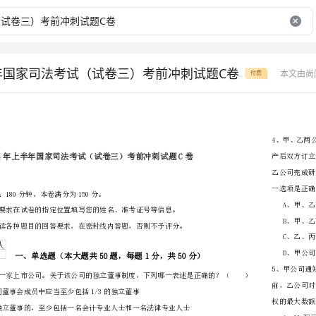
半年国家司法考试（试卷三）考前冲刺试题C卷
本文由尚
付费
省
（市区）
姓名
准考证号
………
密
……….………
…
考试须知：
封
………………
1、考试时间：180分钟，本卷满分为150分。
…
线
………………
…
内
……..………