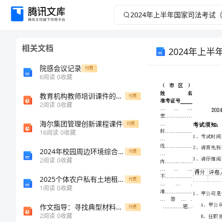
2024
年
相关文档
2024年上
上
院感会议记录
付费
半
6
阅读
0
收藏
年
教育机构教师培训课件的教学评价方法选择研究
付费
2
阅读
0
收藏
国
海尔集团管理创新课程课件
付费
16
阅读
0
收藏
家
2024年校园周边环境综合治理工作总结
付费
2
阅读
0
收藏
司
2025个体农户私有土地租赁合同
付费
法
1
阅读
0
收藏
作文指导：寻找典型材料展现人物性格
付费
考
2
阅读
0
收藏