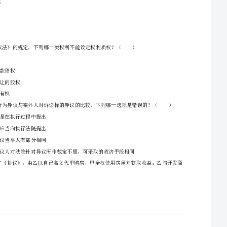
一、单选题（本大题共50题，每题1分，共50分）
1、甲公司是一家上市公司。关于该公司的独立董事制度，下列哪一表述是正确的？（）
B、任职独立董事的，至少包括一名会计专业人士和一名法律专业人士
A、10万元
C、除在甲公司外，各独立董事在其他上市公司同时兼任独立董事的，不得超过5家
B、9万元
C、8万元
2、王东、李南、张西约定共同开办一家餐馆，王东出资20万元并负责日常经营，李南出资10
D、7万元
万元，张西提供家传菜肴配方，但李南和张西均只参与盈余分配而不参与经营劳动。开业两年
后，餐馆亏损严重，李南撤回了出资，并要求王东和张西出具了“餐馆经营亏损与李南无关”
A、专利权
B、应收账款债权
C、可以转让的股权
D、房屋所有权