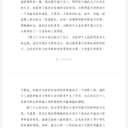
得
个
人
心
得
2024
年
小
说
《教
父》