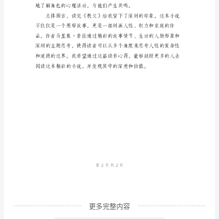
的
读
书
心
得
从而形成了一个复杂的人物网络。
个
人
心
得
2024
年
的
更多完整内容
小