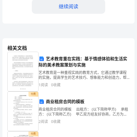
说
继续阅读
《教
父》
是
相关文档
马
里
艺术教育重在实践：基于情感体验和生活实
际的美术教案策划与实施
奥
艺术教育是一种重视实践的教育方式，它通过教学课程
的实施，提高学生的艺术技巧、想象能力和创造力，帮
·
助学生真正了解艺术的本质与意义。其中，美术教学是
1
阅读
0
收藏
艺术教育的重要组成部分，美术课程的策划与实施成为
普
当前美术
付费
佐
商业租房合同的模板
商业租房合同的模板 出租方： (以下简称甲方) 承租
的
方： (以下简称乙方) 甲乙双方经友好协商，乙方为设
立公司而租用甲方房屋，并就此租房事宜达成如下协
2
阅读
0
收藏
经
议： 一、甲方同意供给乙方经营用房
典
付费