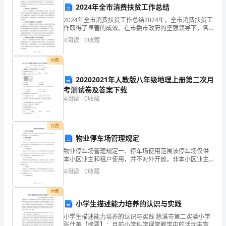
2024年全市消费扶贫工作总结
著
2024年全市消费扶贫工作总结2024年，全市消费扶贫工
作，
作取得了显著的成效。在市委市政府的坚强领导下，各
级党组织和政府部门积极行动，广大市民积极参与，共
4
阅读
0
收藏
同推进了全市消费扶贫工作。下面，我就对2024年
描
付费
述
20202021年人教版八年级地理上册第二次月
了
考测试卷及答案下载
一
4
阅读
0
收藏
个
付费
强
物业停车场管理规定
物业停车场管理规定一、停车场使用范围该停车场仅供
大
本小区业主和租户使用，并不对外开放。非本小区业主
和租户禁止在停车场内停放车辆。二、停车场规定1. 停
的
4
阅读
0
收藏
车位分配停车位的分配按照业主的产权面积进行比例分
配，
黑
付费
小学生描述能力培养的认识与实践
帮
小学生描述能力培养的认识与实践 慈溪市第二实验小学
家
张仕美【摘要】：目前小学科学课堂教学中的活动丰富