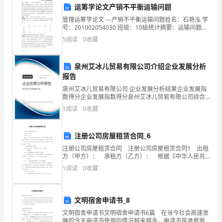
要】：
2.文化讲座
运筹学论文产销不平衡运输问题
本
管理运筹学论文 ---产销不平衡运输问题姓名：石艳泓 学
号：201002054030 班级：10级统计摘要：运输问题是
篇
运筹学中的一个重要问
5
阅读
0
收藏
报
文化传承与发展的了解。
泉州艾冰儿贸易有限公司介绍企业发展分析
告
报告
四、实践收获与不足
以
泉州艾冰儿贸易有限公司 企业发展分析结果企业发展指
数得分企业发展指数得分泉州艾冰儿贸易有限公司综合
我
得分说明：企业发展指数根据企业规模、企业创新、企
1
阅读
0
收藏
业风险、企业活力四个维度对企业发展情况进行评价。
参
该企
了一些不足之处。
注册公司房屋租赁合同_6
与
注册公司房屋租赁合同 注册公司房屋租赁合同1 出租
1.对社区内文化资源的了解不足
的
方（甲方）： 承租方（乙方）： 根据《中华人民共
和国合同法》、《中华人民共和国城市房地产管理法》
1
阅读
0
收藏
寒
及有关法律、法规的规定，甲方和乙方经协商
假
文明宿舍申请书_8
源的调研和了解。
社
文明宿舍申请书文明宿舍申请书6篇 在当今社会高速发
展的今天申请书使用的情况越来越多，申请书是承载我
2.活动组织能力有待提高