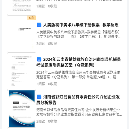
会
们愿望和请求的专用书信。那么相关的申请书到底怎么
1
阅读
0
收藏
写呢？以下是小编整理的文明宿舍申请书7篇，希望对大
实
付费
践
人美版初中美术八年级下册教案--教学反思
为
人美版初中美术八年级下册教案--教学反思【课题名称】
《文艺复兴的颂歌——春》【教学目标】1、知识与技能
基
目标通过欣赏，初步了解作品的创作主题和表现手法，
3
阅读
0
收藏
理解所表达的创作思想。2、方法与过程目标在认识作品
础，
2024年云南省楚雄彝族自治州南华县机械员
提
考试题库附完整答案（夺冠系列）
出
2024年云南省楚雄彝族自治州南华县机械员考试题库附
完整答案（夺冠系列） 第一部分 单选题(50题) 1、建筑
了
砂浆按用途不同，可分为砌筑砂浆、（ ）。A.抹面砂浆
2
阅读
0
收藏
B.水泥砂浆C.石灰砂浆D
社
河南省彩虹岛食品有限责任公司介绍企业发
区
展分析报告
河南省彩虹岛食品有限责任公司 企业发展分析结果企业
文
发展指数得分企业发展指数得分河南省彩虹岛食品有限
责任公司综合得分说明：企业发展指数根据企业规模、
化
3
阅读
0
收藏
企业创新、企业风险、企业活力四个维度对企业发展情
况进