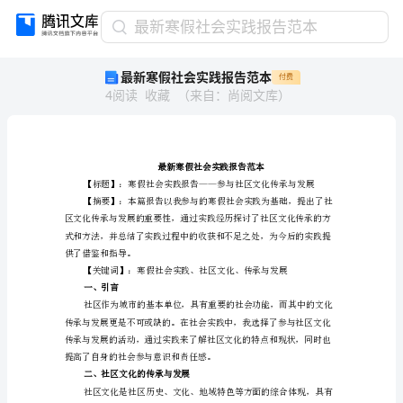
最
最新寒假社会实践报告范本
新
最新寒假社会实践报告范本
付费
寒
4
阅读
收藏
（
来自
：
尚阅文库
）
假
社
会
实
践
报
告