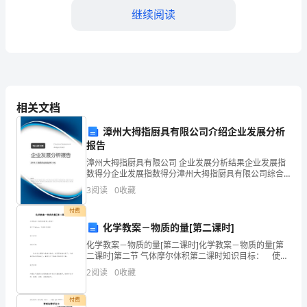
继续阅读
参
与
社
区
内一些文化资源的匮乏情况。
相关文档
文
三、社区文化传承与
漳州大拇指厨具有限公司介绍企业发展分析
化
报告
传
漳州大拇指厨具有限公司 企业发展分析结果企业发展指
数得分企业发展指数得分漳州大拇指厨具有限公司综合
承
得分说明：企业发展指数根据企业规模、企业创新、企
3
阅读
0
收藏
传承和发展的认识和重视。
业风险、企业活力四个维度对企业发展情况进行评价。
该企
与
付费
1.社区文化展览
化学教案－物质的量[第二课时]
发
化学教案－物质的量[第二课时]化学教案－物质的量[第
展
二课时]第二节 气体摩尔体积第二课时知识目标： 使学
生在理解气体摩尔体积，特别是标准状况下，气体摩尔
2
阅读
0
收藏
体积的基础上
【摘
付费