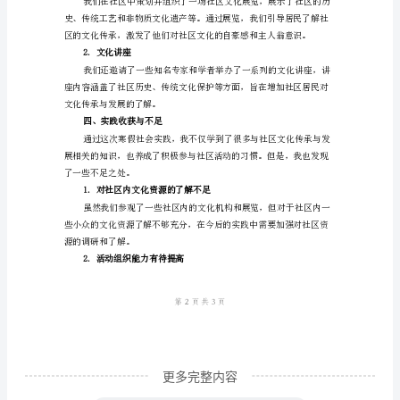
范
1.传承方式多样化
本
【标
题】：
寒
头传统的重要性。
假
2.利用资源促进发展
社
会
实
践
报
告
更多完整内容
——