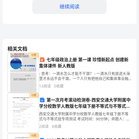
同
继续阅读
编
号：
三、工资及福利待遇
XXXXX
甲
相关文档
方：
体发薪日）。
付费
七年级政治上册 第一课 珍惜新起点 创建新
（雇
集体课件 新人教版
主
- 思考：一滴水怎么才能不干涸？ - 一滴水只有放进大海
和方式按照国家相关规定执行。
里才永远不会干涸，一个人只有把他自己和集体事业融
合在一起的时候才最有力量。
单
13
阅读
0
收藏
位
付费
遇。
第一次月考滚动检测卷-西安交通大学附属中
学分校数学人教版七年级下册不等式与不等式组
名
四、劳动保护和职业安全
专项测试试题（解析卷）
西安交通大学附属中学分校数学人教版七年级下册不等
称）
式与不等式组专项测试 考试时间：90分钟；命题人：教
研组考生注意：1、本卷分第I卷（选择题）和第Ⅱ卷（非
2
阅读
0
收藏
地
选择题）两部分，满分100分，考试时间90分钟2
的安全与健康。
付费