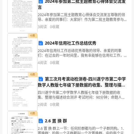
址：
2024年参加第二批主题教育心得体会交流发
言
法
反，甲方有权进行相应的处
2024年参加第二批主题教育心得体会交流发言尊敬的领
导、亲爱的同事们：大家好！作为第二批主题教育参与
定
者之一，我很荣幸能够在这里发表我的心得体会。首
五、保密条款
3
阅读
0
收藏
先，我要感谢党组织给予我们这个宝贵的机会，通过主
代
题教育
付费
表
2024年信用社工作总结优秀
2024年信用社工作总结优秀尊敬的领导、亲爱的同事
人：
们：在过去的一年时间里，我有幸能够在信用社工作，
并且收获了很多。回顾一年的工作，我深感荣幸和自
联
4
阅读
0
收藏
豪，同时也发现了许多不足之处。在接下来的总结中，
偿相应的损失。
我将对我
系
付费
第三次月考滚动检测卷-四川遂宁市第二中学
六、其他事项
电
数学人教版七年级下册数据的收集、整理与描述
综合测评试卷（解析版）
四川遂宁市第二中学数学人教版七年级下册数据的收
话：
集、整理与描述综合测评 考试时间：90分钟；命题人：
教研组考生注意：1、本卷分第I卷（选择题）和第Ⅱ卷
乙
2
阅读
0
收藏
（非选择题）两部分，满分100分，考试时间90分钟2
同。
付费
方：
2.6 置 换 群
（劳
2.6 置 换 群上一节：任何阶群都与的一个子群同构。1.
置换群：的每一个子群都叫一个次置换群。中的每个元
效力。