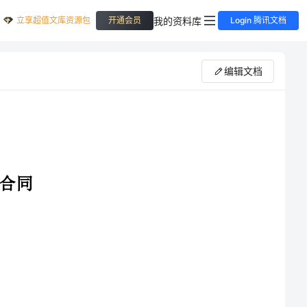
立享超值文库资源包
我的资料库
开通会员
Login 腾讯文档
编辑文档
经甲、乙双方协商一致，就甲方出售乙方购得其位于农村（具体