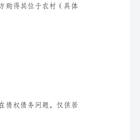
5.房屋现状：该房屋系正规建设，不存在债权债务问题，仅供居
1.甲方与乙方协商一致，自合同签署之日起，乙方须在一个月内