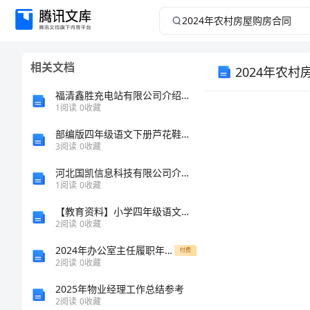
2024
年
相关文档
2024年农
农
福清鑫胜充电站有限公司介绍企业发展分析报告
村
1
阅读
0
收藏
房
部编版四年级语文下册芦花鞋同步练习题及答案
3
阅读
0
收藏
屋
河北国凯信息科技有限公司介绍企业发展分析报告
1
阅读
0
收藏
购
【教育资料】小学四年级语文教案《五彩池》教学设计之四
2
阅读
0
收藏
房
2024年办公室主任履职年度总结
付费
合
2
阅读
0
收藏
2025年物业经理工作总结参考
同
2
阅读
0
收藏