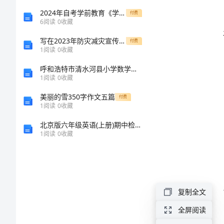
2024
2024年自考学前教育《学前教育原理》每日一练试题C卷 含答案
付费
6
阅读
0
收藏
年
写在2023年防灾减灾宣传活动总结：认知升级，应对多灾多难
付费
农
1
阅读
0
收藏
村
呼和浩特市清水河县小学数学二年级上学期数学期中考试试卷
1
阅读
0
收藏
房
屋
美丽的雪350字作文五篇
付费
1
阅读
0
收藏
住使用。
购
北京版六年级英语(上册)期中检测卷及答案
房
1
阅读
0
收藏
合
同
购
复制全文
房
全屏阅读
合