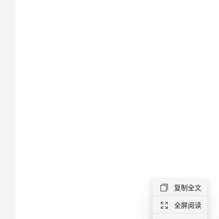
山
记
作
文
(精
选
多
篇)
第
1
篇：
复制全文
爬
全屏阅读
山记作文
山