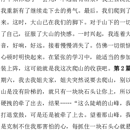
音，好响，好远。接着慢慢消失了。仿佛一切烦恼，忧愁也都随之离去，我的
心顿时明快起来。在紧张的学习中，能适当的参加户外活动，调整心态，再轻
第2篇：爬山记作文
装上阵，这可能就是我这次爬山
期六，我去我姐夫家，姐夫突然说要去爬山，别以为是有阶梯让你上的山，那
山是没有阶梯的，就只有一块块石头让你上，所以我当然不去，可还是被生拉
硬拽的牵了出去，结果……“这么陡峭的山峰，我还是不爬了吧。”我有点想
打退堂鼓，可是还是被牵了上去。望着那山峰，我还是慢慢的爬了上去，可还
是克制不住我那害怕的心，每抓住一块石头心就悬了上来，生怕自己会掉下
去，往下看去，我不禁出了一身冷汗，真想下去，可已经爬到这么高了，所以
还是没有下去。当快要爬上去的时候，我脚一滑，便悬了起来，辛好抓住了一
块石头，我又慢慢的爬了上去……“呼。”我长叹了一声，终于爬上了山上，
一望下去，下面的人都变成小蚂蚁了，正当我欣赏风景的时候，我想起我要下
山了，可一望下去，我胆子都快要吓破了，天哪，我怎么下去啊！
第3篇：
爬山记刘建励一个星期日的下午，阳