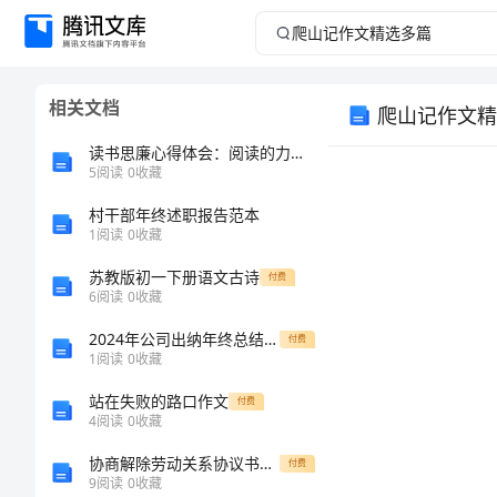
爬
山
相关文档
爬山记作文精
记
读书思廉心得体会：阅读的力量让我更进一步
作
5
阅读
0
收藏
村干部年终述职报告范本
文
1
阅读
0
收藏
精
苏教版初一下册语文古诗
付费
6
阅读
0
收藏
选
2024年公司出纳年终总结个人总结
付费
1
阅读
0
收藏
多
站在失败的路口作文
付费
篇
4
阅读
0
收藏
协商解除劳动关系协议书样式
付费
爬
9
阅读
0
收藏