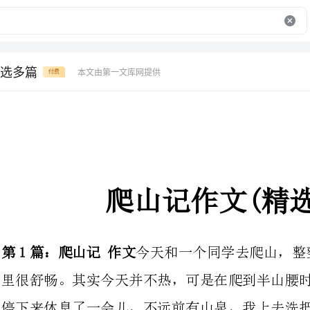
选多篇
本文由第一文库网提供
付费
爬山记作文(精选多篇)
第1篇：爬山记作文
今天和一个同学去爬山，整整一
里很舒畅。其实今天并不热，可是在爬到半山腰时我已满头大汗。不行了，我
停下来休息了一会儿，不远前有山泉，我上去洗把脸，冰冰凉凉的，好舒服。
我重新有了继续走下去的勇气。最后，我们爬到了无路可走的尽头时，才停下
来。这时，大山已在我们的脚下。对于山下的一切，一览无余。我有一种战胜
了自己，征服了大山的快感。一时兴起，我连着大叫了几声，山中随之传来回