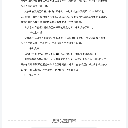
优
势
我
是
“寻租问题”滋生的动力和土壤。
一
名
金
龙
2、资本金优势
人，
对
宇
通
更多完整内容
了