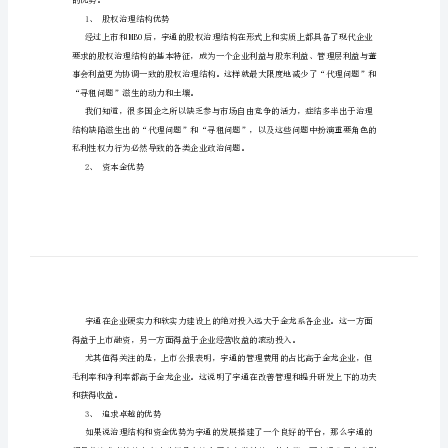
题]
宇
通
的
九
大
优
势
继生性优势、运作性优势”三大类。
宇
一、原生性优势
通
的
九
的优势。
大
1、股权治理结构优势