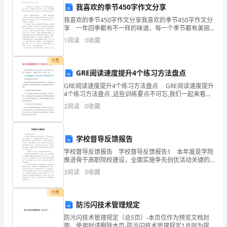
系
我喜欢的季节450字作文分享
企
我喜欢的季节450字作文分享我喜欢的季节450字作文分
享 一年四季都有不一样的味道，每一个季节都有美丽
业
的风景，同学们，你们最喜欢的季节是哪一个呢？以下
1
阅读
0
收藏
是小编整理好的我最喜欢的季节450字作文分享
提
二、继生性优势
付费
出
GRE阅读速度提升4个练习方法盘点
GRE阅读速度提升4个练习方法盘点 GRE阅读速度提升
学
4个练习方法盘点 ,这些训练要点不可忘,我们一起来看看
吧，下面就和大家分享，来欣赏一下吧。 GRE阅读速
宇
2
阅读
0
收藏
度提升4个练习方法盘点 这些训练要点
1、宇通品牌
通
学校督导反馈报告
时
学校督导反馈报告 学校督导反馈报告1 本年度是学院
才
推进骨干高职院校建设，全面实施争先创优活动关键的
一年，分院督导组在督导处的领导下，全体人员认真履
3
阅读
0
收藏
行职责，创造性地开展工作，坚持督与导相结合，以导
开
付费
始
2、宇通文化
防污闪技术管理规定
更
防污闪技术管理规定（总5页）-本页仅作为预览文档封
面，使用时请删除本页-防污闪技术管理规定1总则为提