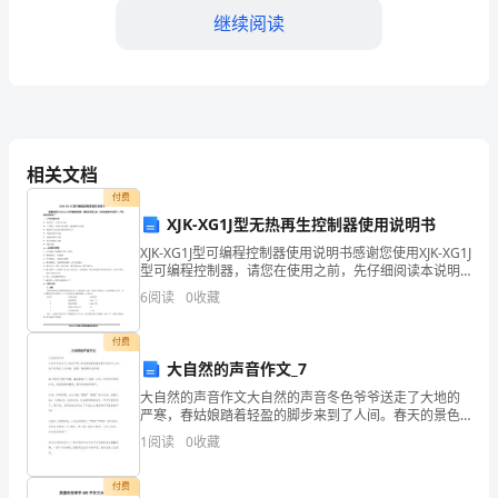
继续阅读
解
并
不
多。
相关文档
只
付费
XJK-XG1J型无热再生控制器使用说明书
是
XJK-XG1J型可编程控制器使用说明书感谢您使用XJK-XG1J
这
型可编程控制器，请您在使用之前，先仔细阅读本说明
和获得收益。
书，严格按说明使用!!!一、产品功能介绍温度显示、计时
6
阅读
0
收藏
一、
显示功能工作模式、负载可自由设置
3、追求卓越的优势
两
付费
大自然的声音作文_7
年
大自然的声音作文大自然的声音冬色爷爷送走了大地的
严寒，春姑娘踏着轻盈的脚步来到了人间。春天的景色
金
十分美丽，就像一幅栩栩如生的画。春天的阳光格外明
是该火箭运载的一颗卫星。
1
阅读
0
收藏
媚，春姑娘展开了笑脸，太阳，红红的光束射过来，那
龙
温
付费