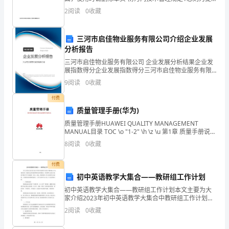
多
高电站电瓷防污闪工作。电气设备外绝缘的防污闪工
2
阅读
0
收藏
作，是保证电气设备正常运行，确 保电力系统安全稳定
地
经济
三河市启佳物业服务有限公司介绍企业发展
关
分析报告
注
三河市启佳物业服务有限公司 企业发展分析结果企业发
展指数得分企业发展指数得分三河市启佳物业服务有限
宇
公司综合得分说明：企业发展指数根据企业规模、企业
9
阅读
0
收藏
创新、企业风险、企业活力四个维度对企业发展情况进
通。
行评
付费
质量管理手册(华为)
说
质量管理手册HUAWEI QUALITY MANAGEMENT
实
MANUAL目录 TOC \o "1-2" \h \z \u 第1章 质量手册说明
PAGEREF _Toc174173840 \h
8
阅读
0
收藏
话，
长
付费
初中英语教学大集合——教研组工作计划
期
初中英语教学大集合——教研组工作计划本文主要为大
家介绍2023年初中英语教学大集合中教研组工作计划的
以
内容。随着社会的发展和教育改革的推进，英语教学已
2
阅读
0
收藏
成为当前初中教育中不可或缺的一部分。因此，教研组
来，
的工