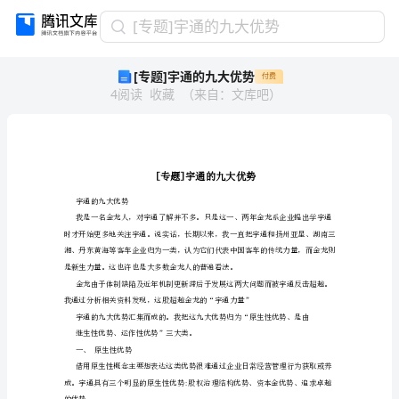
[专
[专题]宇通的九大优势
题]
[专题]宇通的九大优势
付费
宇
4
阅读
收藏
（
来自
：
文库吧
）
通
的
九
大
优
势
[专
宇通的九大优势