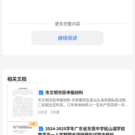
工
作
计
更多完整内容
划
继续阅读
范
文-
推
荐
相关文档
通
市文明市民申报材料
用
市文明市民申报材料 许钟渠同志是汕头海关缉私局法制
稿
二处副主任科员，几年来他始终以一名共产党员和一名
优秀海关关员的标准严格要求自己，作风正派、崇尚正
3
阅读
0
收藏
【寄
义、助人为乐、勤于公益，多次以实际行动有力地弘扬
语】
付费
2024-2025学年广东省东莞中学松山湖学校
数学高一上学期期末调研模拟试题含解析