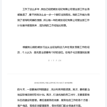
部
年
度
工
作
计
划
范
文
期