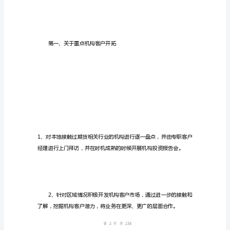
货
经
纪
有
限
公
司
营
业
部
年
1
第页共
度
页