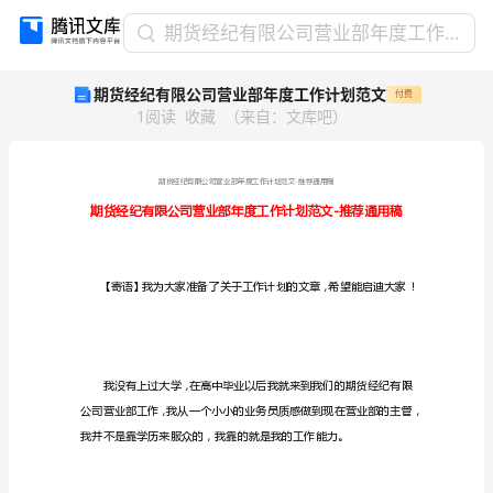
期
期货经纪有限公司营业部年度工作计划范文
货
期货经纪有限公司营业部年度工作计划范文
付费
经
1
阅读
收藏
（
来自
：
文库吧
）
纪
有
限
公
司
营
业