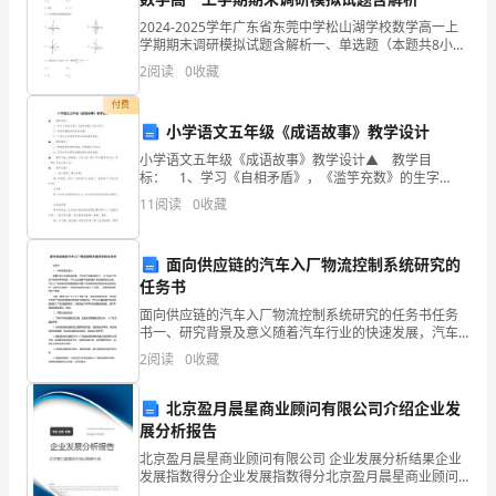
我
第一、关于重点机构客户开拓
2024-2025学年广东省东莞中学松山湖学校数学高一上
为
学期期末调研模拟试题含解析一、单选题（本题共8小
题，每题5分，共40分）1、已知，则的值为（ ）A.
2
阅读
0
收藏
大
B.C. D.2、下列图象是函数图象的是
付费
家
小学语文五年级《成语故事》教学设计
准
小学语文五年级《成语故事》教学设计▲ 教学目
标： 1、学习《自相矛盾》，《滥竽充数》的生字
词。 2、详细讲解前两则成语故事。 3、让学生认真
备
11
阅读
0
收藏
领悟两则成语故事的寓意。▲ 教学重点：
了
面向供应链的汽车入厂物流控制系统研究的
关
任务书
于
面向供应链的汽车入厂物流控制系统研究的任务书任务
书一、研究背景及意义随着汽车行业的快速发展，汽车
生产规模不断扩大，为了保证汽车生产的高效率和质
工
2
阅读
0
收藏
量，汽车企业需要严格控制整个供应链的物流过程。汽
车入厂物流
作
北京盈月晨星商业顾问有限公司介绍企业发
计
展分析报告
北京盈月晨星商业顾问有限公司 企业发展分析结果企业
划
发展指数得分企业发展指数得分北京盈月晨星商业顾问
有限公司综合得分说明：企业发展指数根据企业规模、