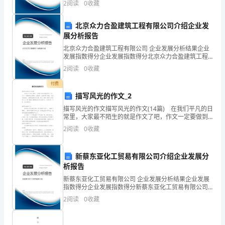
2
阅读
0
收藏
的
企业创新、企业风险、企业活力四个维度对企业发展情
况进
文
北京众力合盈建筑工程有限公司介绍企业发
展分析报告
章，
北京众力合盈建筑工程有限公司 企业发展分析结果企业
发展指数得分企业发展指数得分北京众力合盈建筑工程
希
有限公司综合得分说明：企业发展指数根据企业规模、
2
阅读
0
收藏
企业创新、企业风险、企业活力四个维度对企业发展情
望
况进
付费
能
描写风光的作文_2
2
第页共
描写风光的作文描写风光的作文(14篇) 在我们平凡的日
启
页
常里，大家最不陌生的就是作文了吧，作文一定要做到
主题集中，围绕同一主题作深入阐述，切忌东拉西扯，
迪
2
阅读
0
收藏
主题涣散甚至无主题。那么一般作文是怎么写的呢？
大
新蔡东亚化工贸易有限公司介绍企业发展分
家！
析报告
新蔡东亚化工贸易有限公司 企业发展分析结果企业发展
我
指数得分企业发展指数得分新蔡东亚化工贸易有限公司
综合得分说明：企业发展指数根据企业规模、企业创
没
2
阅读
0
收藏
新、企业风险、企业活力四个维度对企业发展情况进行
评价。
有