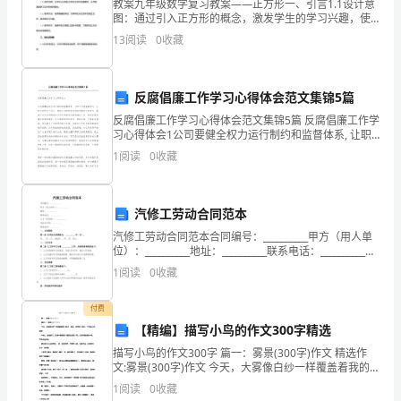
教案九年级数学复习教案——正方形一、引言1.1设计意
依
图：通过引入正方形的概念，激发学生的学习兴趣，使
其对正方形有更深入的理解。1.1.1细节：通过图片、实
13
阅读
0
收藏
据
物等方式展示正方形在日常生活中的应用，如正方
编制：
第
编制日期：
反腐倡廉工作学习心得体会范文集锦5篇
二
反腐倡廉工作学习心得体会范文集锦5篇 反腐倡廉工作学
习心得体会1公司要健全权力运行制约和监督体系, 让职
章
工行驶监督权力, 让权力在阳光下运行, 确保公司按照法
1
阅读
0
收藏
定权限和程序行使权力. 要善于用
工
程
汽修工劳动合同范本
概
汽修工劳动合同范本合同编号：__________甲方（用人单
位）：__________地址：__________联系电话：__________乙
况
方（劳动者）：__________身份证号码：_____
1
阅读
0
收藏
.
第
付费
三
【精编】描写小鸟的作文300字精选
描写小鸟的作文300字 篇一：雾景(300字)作文 精选作
章
文:雾景(300字)作文 今天，大雾像白纱一样覆盖着我的
家乡，本来，有特色的家乡，今天如人间仙境 一般。 走
1
阅读
0
收藏
施
出家门，你第一眼看到的是那白茫茫