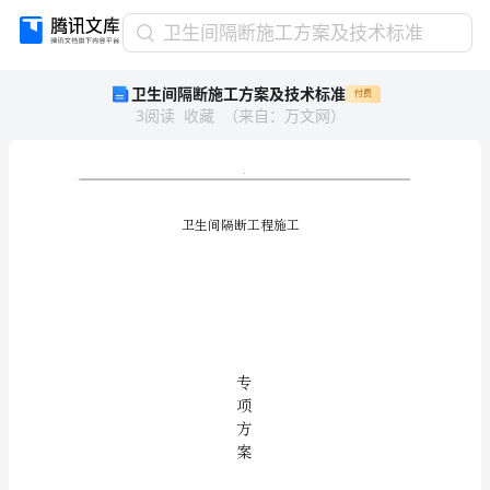
卫
卫生间隔断施工方案及技术标准
生
卫生间隔断施工方案及技术标准
付费
间
3
阅读
收藏
（
来自
：
万文网
）
隔
断
施
工
方
案
及