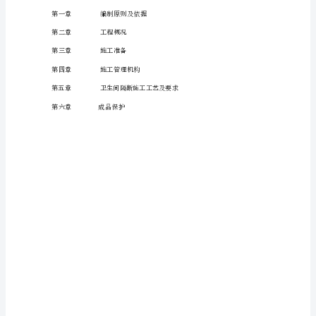
程
施
工
专
项
方
案
编
制：
戴
天
友
编