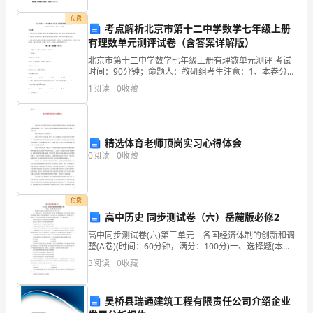
工
付费
考点解析北京市第十二中学数学七年级上册
准
有理数单元测评试卷（含答案详解版）
北京市第十二中学数学七年级上册有理数单元测评 考试
备
时间：90分钟；命题人：教研组考生注意：1、本卷分第
I卷（选择题）和第Ⅱ卷（非选择题）两部分，满分100
1
阅读
0
收藏
第
分，考试时间90分钟2、答卷前，考生务必用0.
四
章
精选体育老师顶岗实习心得体会
0
阅读
0
收藏
施
工
付费
管
高中历史 同步测试卷（六）岳麓版必修2
高中同步测试卷(六)第三单元 各国经济体制的创新和调
理
整(A卷)(时间：60分钟，满分：100分)一、选择题(本大
题共20小题，每小题3分，共60分)1．一种观点认为：
机
3
阅读
0
收藏
“急于向社会主义、共产主义过渡的倾
构
吴桥县瑞通建筑工程有限责任公司介绍企业