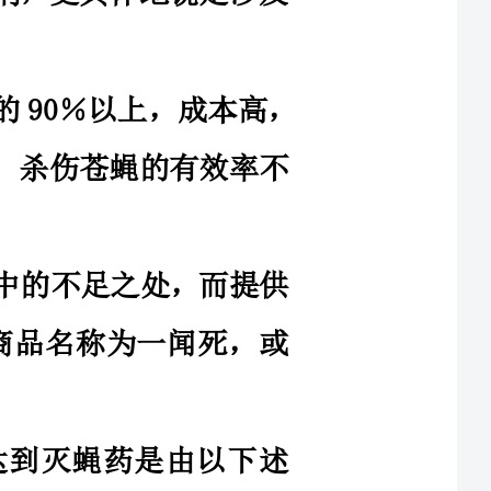
药少，杀伤苍蝇的有效率不
技术中的不足之处，而提供
药(商品名称为一闻死，或
来达到灭蝇药是由以下述
菊酯0.03-0.1％吲哚
.8-1.5％顺-9-卄三碳烯
.03-0.05％奶粉1％丙酮0.25-0.35％酒精0.25-0.35％
酸钙3％碎米50％其余
丙酮和酒精均为试剂级，把