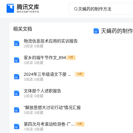
灭
蝇
相关文档
灭蝇药的制作
药
物流信息技术应用的实训报告
的
3
阅读
0
收藏
家乡的端午节作文_894
制
付费
3
阅读
0
收藏
作
2024年三年级语文下册 参观人民大会堂 1教学反思 人教版
付费
3
阅读
0
收藏
方
技术
文体部个人述职报告
2
阅读
0
收藏
法
“解放思想大讨论行动”情况汇报
灭
5
阅读
0
收藏
蝇
第四次月考滚动检测卷-广东深圳市高级中学数学七年级上册第四单元几何图形初步章节训练A卷（附答案详解）
付费
1
阅读
0
收藏