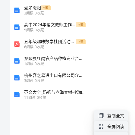
药
爱如暖阳
付费
的
3
阅读
0
收藏
高。
制
高中2024年语文教师工作总结
付费
5
阅读
0
收藏
作
五年级趣味数学社团活动记录
付费
方
6
阅读
0
收藏
法
灭蝇王)。
鄢陵县红勋农产品种植专业合作社介绍企业发展分析报告
专
1
阅读
0
收藏
利
杭州容之易进出口有限公司介绍企业发展分析报告
3
阅读
0
收藏
名
范文大全_奶奶与老海棠树-老海棠树
称：
11
阅读
0
收藏
灭
复制全文
蝇
全屏阅读
药