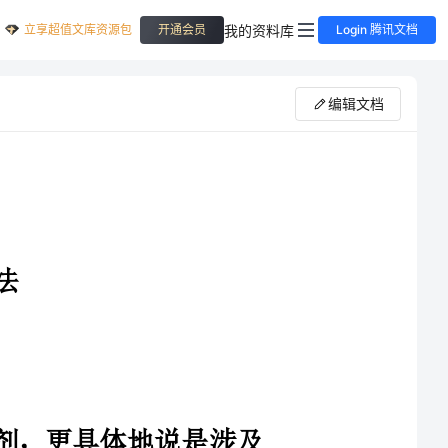
立享超值文库资源包
我的资料库
开通会员
Login 腾讯文档
编辑文档
虫剂，更具体地说是涉及
体为白糖，占含量的90％以上，成本高，