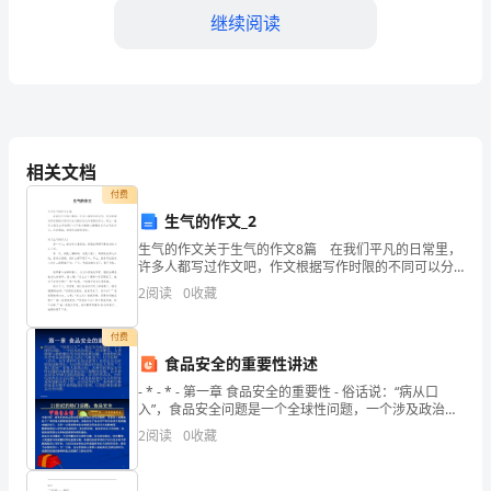
准
继续阅读
将
在
以
方面。
下
相关文档
2.明确问题对工作进展的影响。
付费
几
生气的作文_2
个
生气的作文关于生气的作文8篇 在我们平凡的日常里，
许多人都写过作文吧，作文根据写作时限的不同可以分
方
为限时作文和非限时作文。那么一般作文是怎么写的
2
阅读
0
收藏
呢？以下是小编精心整理的关于生气的作文，欢迎阅
行性。
面
读，希
付费
五、其他
进
食品安全的重要性讲述
- * - * - 第一章 食品安全的重要性 - 俗话说：“病从口
行
入”，食品安全问题是一个全球性问题，一个涉及政治稳
定、经济
评
2
阅读
0
收藏
验。
估：