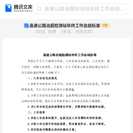
高
高速公路治超检测站年终工作总结标准
速
高速公路治超检测站年终工作总结标准
付费
公
2
阅读
收藏
（
来自
：
尚阅文库
）
路
治
超
检
测
站
年