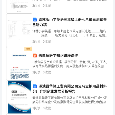
____法定代表人：____乙方（以下简称“员工”）：姓名：
2
阅读
0
收藏
队
____性别：____身份证号：
协
译林版小学英语三年级上册七八单元测试卷
作、
含听力稿
译林小学英语三年级上册七八单元测试班级_______姓名
问
_______成绩______听力部分（35分）一、听录音，选出你
所听到的单词。（10分）()1.A.brownB.blueC.black()
5
阅读
0
收藏
题
付费
与
恙虫病医学知识讲座课件
改
- 恙虫病医学知识讲座 - 病例分析 - 患者, 男, 28岁, 工人,
以寒战高热伴猛烈头痛一周入院起病前10天曾在校园内
进
草坪上 石凳上睡过午
3
阅读
0
收藏
等。
渑池县华隆工贸有限公司义马支护用品材料
下
分厂介绍企业发展分析报告
面
渑池县华隆工贸有限公司义马支护用品材料分厂 企业发
展分析结果企业发展指数得分企业发展指数得分渑池县
是
华隆工贸有限公司义马支护用品材料分厂综合得分说
3
阅读
0
收藏
明：企业发展指数根据企业规模、企业创新、企业风
险、企业