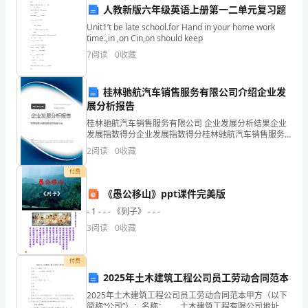
人教新版六年级英语上册第一二单元复习题
工
Unit1’t be late school.for Hand in your home work
作
time.,in ,on Cin,on should keep
7
阅读
0
收藏
目
标
桂林驰航汽车销售服务有限公司介绍企业发
展分析报告
完
桂林驰航汽车销售服务有限公司 企业发展分析结果企业
成
和效率。
发展指数得分企业发展指数得分桂林驰航汽车销售服务
有限公司综合得分说明：企业发展指数根据企业规模、
2
阅读
0
收藏
情
企业创新、企业风险、企业活力四个维度对企业发展情
况进
付费
况、
《愚公移山》ppt课件完美版
工
- 1 - - - 《列子》 - - -
作
3
阅读
0
收藏
效
付费
率、
2025年土木建筑工程公司员工劳动合同范本
2025年土木建筑工程公司员工劳动合同范本甲方（以下
团
简称“公司”）：名称：____土木建筑工程有限公司地址：