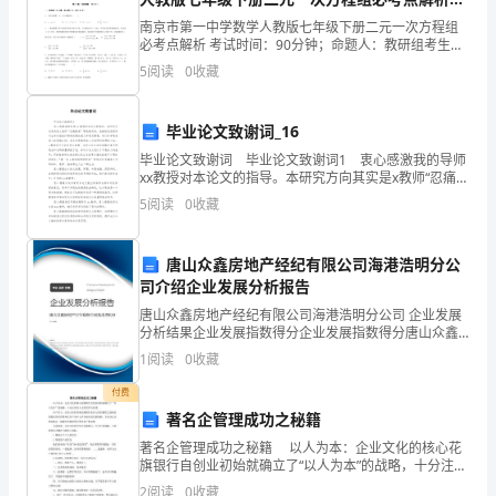
范
卷（详解版）
南京市第一中学数学人教版七年级下册二元一次方程组
必考点解析 考试时间：90分钟；命题人：教研组考生注
我
GB3095—2012环境空气质量标准
意：1、本卷分第I卷（选择题）和第Ⅱ卷（非选择题）两
5
阅读
0
收藏
部分，满分100分，考试时间90分钟2、答卷前，
GB/T3976—2002学校课桌椅功能尺寸
市
GB5700—2008室内照明测量方法
幼
毕业论文致谢词_16
GB5701—2008室内空调至适温度
毕业论文致谢词 毕业论文致谢词1 衷心感激我的导师
儿
xx教授对本论文的指导。本研究方向其实是x教师“忍痛割
爱”帮我确定的，他敏锐地觉察到对生命价值进行研究的
园
5
阅读
0
收藏
理论意义和现实需要，所以引导笔者进入此领
GB/T17226
设
唐山众鑫房地产经纪有限公司海港浩明分公
施
司介绍企业发展分析报告
唐山众鑫房地产经纪有限公司海港浩明分公司 企业发展
设
分析结果企业发展指数得分企业发展指数得分唐山众鑫
房地产经纪有限公司海港浩明分公司综合得分说明：企
备
1
阅读
0
收藏
业发展指数根据企业规模、企业创新、企业风险、企业
活力
装
付费
GB50016—2006建筑设计防火规范
著名企管理成功之秘籍
GB50033—2001建筑采光设计标准
备
著名企管理成功之秘籍 以人为本：企业文化的核心花
GB50034—2013建筑照明设计标准
旗银行自创业初始就确立了“以人为本”的战略，十分注重
和
GB50057—2010建筑物防雷设计规范
对人才的培养与使用。 客户至上：企业文化的灵魂花
2
阅读
0
收藏