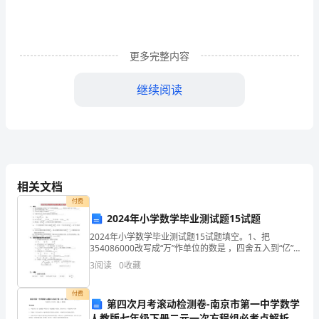
市
学
前
更多完整内容
教
继续阅读
育
保
育
（试行）
和
相关文档
1范围
教
付费
2024年小学数学毕业测试题15试题
本标准规定了温州市幼儿园功能室建设标准。
育
本标准适用于温
2024年小学数学毕业测试题15试题填空。1、把
354086000改写成“万”作单位的数是 ，四舍五入到“亿”位
质
是 。2、把84分解质因数：84=_________。3、72和54的
3
阅读
0
收藏
2规范性引用文件
最
量，
付费
规
第四次月考滚动检测卷-南京市第一中学数学
人教版七年级下册二元一次方程组必考点解析A