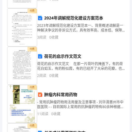
旗银行企业文化的最优之处就是把提高效劳质量和
GB50099—2011中小学校建筑设计规范
玩
GB50140—2005建筑灭火器配置设计规范
付费
教
2024年调解规范化建设方案范本
具
2023年调解规范化建设方案范本一、背景概述调解是一
种解决争议的非诉讼方式，具有效率高、成本低、保障
的
当事人权益等优势。近年来，我国调解工作取得了较大
3
阅读
0
收藏
的进展，但在实际操作中，仍存在一些问题和不足之
处，如
配
JY/T0385—2006中小学理科实验
付费
备，
荷花的启示作文范文
荷花的启示作文范文 在那一片荷叶的掩盖下，有的荷
推
花白如玉，有的粉似霞，有的已经开了大朵的花瓣，也
有的还是含苞欲放，像个腼腆的小姑娘。 以下是为大家
2
阅读
0
收藏
进
的荷花的启示作文范文，希望对你们有所帮助！ 我
幼
付费
肿瘤内科常用药物
儿
- 常用抗肿瘤药物用法用量及注意事项 - 刘华清惠州市中
医医院 - - 目前国际上常用的抗肿瘤药物有80余种根据细
园
胞增殖周期
11
阅读
0
收藏
建
付费
设