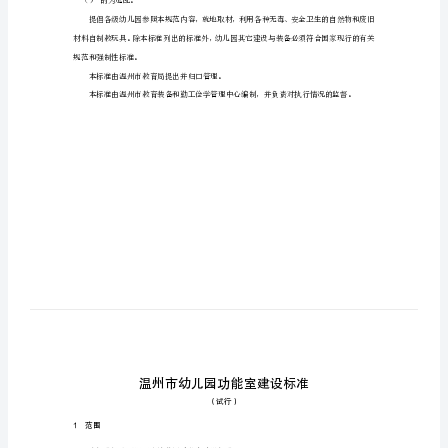
前言
设
标
准
温
州
市
幼
等标准，特制定本标准。
儿
园
功
“（）”的为选配。
能