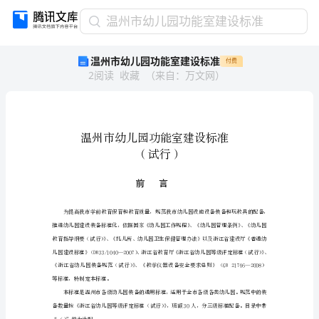
温
温州市幼儿园功能室建设标准
州
温州市幼儿园功能室建设标准
付费
市
2
阅读
收藏
（
来自
：
万文网
）
幼
儿
园
功
能
室
建