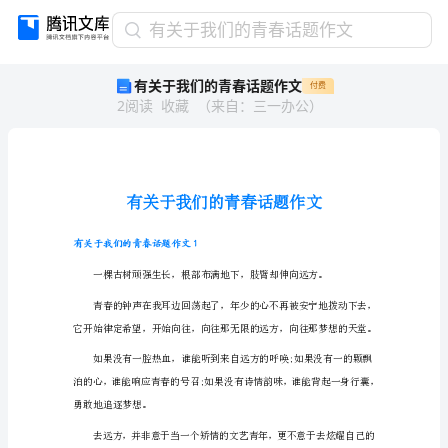
有
有关于我们的青春话题作文
关
有关于我们的青春话题作文
付费
于
2
阅读
收藏
（
来自
：
三一办公
）
我
们
的
青
春
话
题