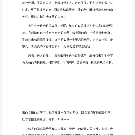
有关于我们的青春话题作文1
作
文
有
关
于
我
们
的
勇敢地追逐梦想。
青
春
话
题