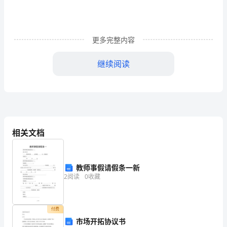
文
1
更多完整内容
一
继续阅读
棵
古
树
欣赏着陌生的远方，陶醉，叫嚷……
顽
相关文档
强
生
教师事假请假条一新
长，
2
阅读
0
收藏
根
部
付费
头无止的遗憾。
市场开拓协议书