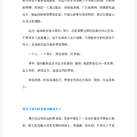
作
美好，用远方指引我逐梦的方向。
文
有
关
于
我
们
的
青
春
话
题
作