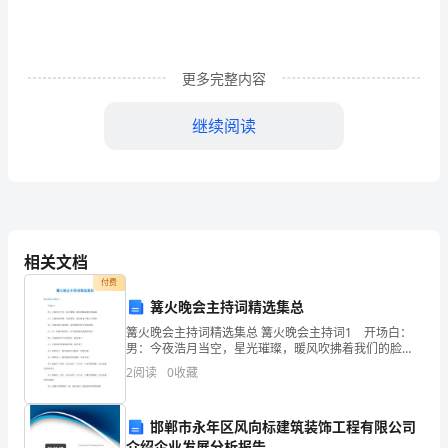
请
报
更多完整内容
告
暨
继续阅读
工
作
保障体系，有效的保证
总
相关文档
结
付费
二、成立组织、加强领导
为
篝火晚会主持词精选集总
仔
篝火晚会主持词精选集总 篝火晚会主持词1 开场白：
男：今夜浩月当空，星光璀璨，暖风吹拂着我们的脸
颊。 女：今夜同学相聚，共叙情谊，我们迎来了篝火
细
2
阅读
0
收藏
大联欢。 男：当集结的号角吹响，友谊帮我们放下
落
安评价、质量信誉考核自查自评小组：
邯郸市永年区风向标建筑装饰工程有限公司
实
介绍企业发展分析报告