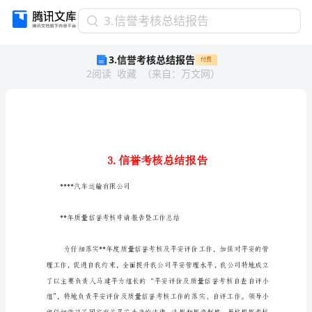
3.
3.信誉考核总结报告
信
3.信誉考核总结报告
付费
誉
2
阅读
收藏
（
来自
：
万文网
）
考
核
总
结
报
告
3.