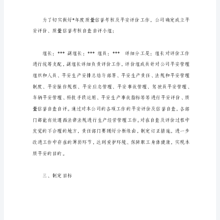
汇报如下：
有
限
公
一、企业概况
司
**
年
质
量
信
誉
考
核
申