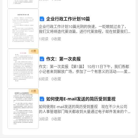
评
钱，买大保障”的选择，切记不可因为省钱而使自己
价
企业行政工作计划10篇
三、制定目标
工
企业行政工作计划10篇光阴的快速，一眨眼就过去了，
作，
我们又将缔造代莱诗篇，进行代莱旅程，现在就要我们
好好地规划一下吧。不好的计划都具有一些什么特点呢?
1
阅读
0
收藏
加
下面就是大编成给大家增添的关于企业行政工作计划，
热烈
强
付费
作文：第一次卖报
对
作文：第一次卖报 【第1篇】 10月11日下午，我们燕都
小记者来到解放广场，参加了一个有意义的活动——爱
平
心卖报。我们的目的是用所卖的钱为贫困山区的孩子买
6
阅读
0
收藏
生活用品和学习用品，这是我第
安
付费
的
如何使用E-mail发送的简历受到重视
管
如何使用E-mail发送的简历受到重视 现在不少大公司
的人事管理部门每天都收到大量通过电子邮件发来的个
理
人简历，这其中 有相当多的简历不够规范。这种情况甚
3
阅读
0
收藏
至会威胁到新兴的网上招聘的前途和效果。
工