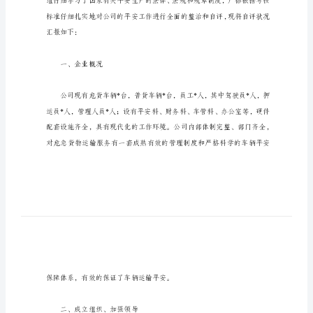
信
****汽车运输有限公司
誉
考
核
总
结
报
告
****
汽
车
运
输