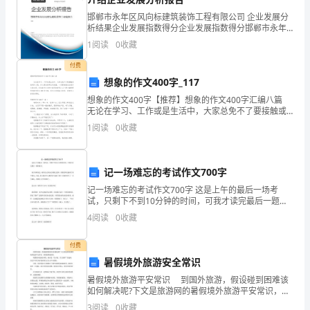
**
邯郸市永年区风向标建筑装饰工程有限公司 企业发展分
析结果企业发展指数得分企业发展指数得分邯郸市永年
年
区风向标建筑装饰工程有限公司综合得分说明：企业发
1
阅读
0
收藏
展指数根据企业规模、企业创新、企业风险、企业活力
四个
度
付费
想象的作文400字_117
质
想象的作文400字【推荐】想象的作文400字汇编八篇
无论在学习、工作或是生活中，大家总免不了要接触或
量
使用作文吧，作文要求篇章结构完整，一定要避免无结
1
阅读
0
收藏
尾作文的出现。你知道作文怎样才能写的好吗？以
信
誉
记一场难忘的考试作文700字
考
记一场难忘的考试作文700字 这是上午的最后一场考
试，只剩下不到10分钟的时间，可我才读完最后一题的
核
题目。 似乎在哪见过，隐约还记得为此请教过老师，好
4
阅读
0
收藏
像老师还强调了某个地方，可是，怎么现在什么
及
付费
平
暑假境外旅游安全常识
暑假境外旅游平安常识 到国外旅游，假设碰到困难该
安
如何解决呢?下文是旅游网的暑假境外旅游平安常识，希
质平安的目的。
望能帮助到你。 购置境外旅游意外险，绝对是“花小
3
阅读
0
收藏