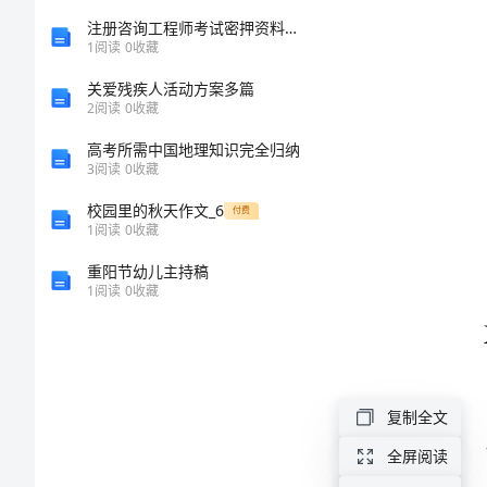
托
注册咨询工程师考试密押资料项目决策分析与评价模拟41_3
1
阅读
0
收藏
合
关爱残疾人活动方案多篇
2
阅读
0
收藏
同
高考所需中国地理知识完全归纳
3
阅读
0
收藏
范
校园里的秋天作文_6
付费
本
1
阅读
0
收藏
息。
重阳节幼儿主持稿
汇
1
阅读
0
收藏
总
2024
年
复制全文
还款。
简
全屏阅读