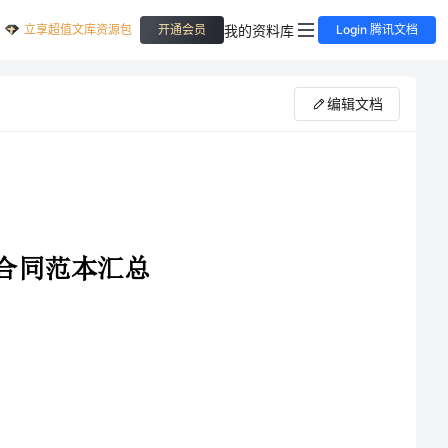
立享超值文库资源包
我的资料库
开通会员
Login 腾讯文档
编辑文档