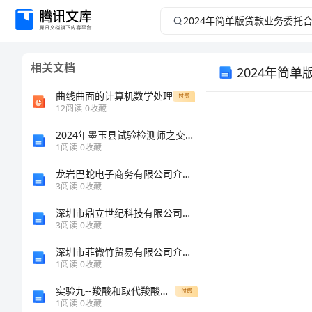
2024
年
相关文档
2024年简
简
曲线曲面的计算机数学处理
付费
单
12
阅读
0
收藏
版
2024年墨玉县试验检测师之交通工程考试题库精品【有一套】
1
阅读
0
收藏
贷
龙岩巴蛇电子商务有限公司介绍企业发展分析报告
3
阅读
0
收藏
款
深圳市鼎立世纪科技有限公司介绍企业发展分析报告
3
阅读
0
收藏
业
深圳市菲微竹贸易有限公司介绍企业发展分析报告
务
1
阅读
0
收藏
实验九--羧酸和取代羧酸的性质说课材料
付费
委
1
阅读
0
收藏