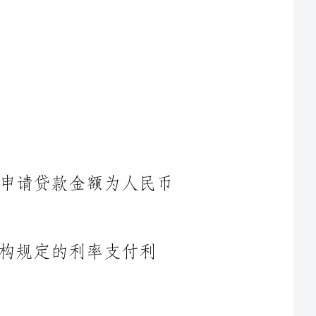
1.借款金额：借款人向贷款机构委托申请贷款金额为人民币
支付利
XX个月，自借款日起计算。
2.还款方式：借款人同意按照贷款机构规定的还款方式进行