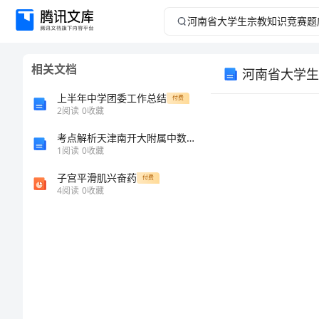
河
南
相关文档
河南省大学生
省
上半年中学团委工作总结
付费
大
2
阅读
0
收藏
考点解析天津南开大附属中数学人教版七年级下册数据的收集、整理与描述专项训练B卷（解析版）
学
1
阅读
0
收藏
生
子宫平滑肌兴奋药
付费
4
阅读
0
收藏
宗
教
1.
论上的指导。
知
识
2.