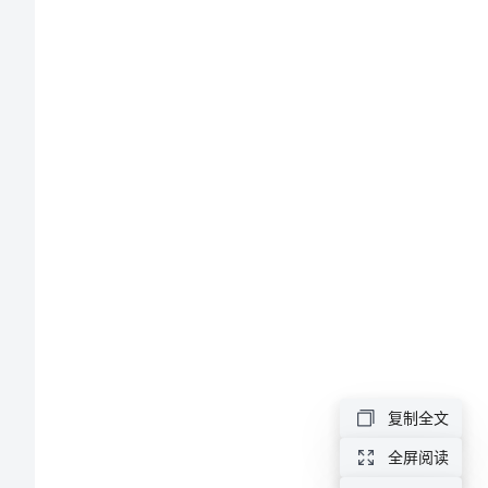
竞
3.
赛
4.
题
库
5.
(四)
6.
讲
7.
义
资
复制全文
8.
料
全屏阅读
A.
共青团员
河