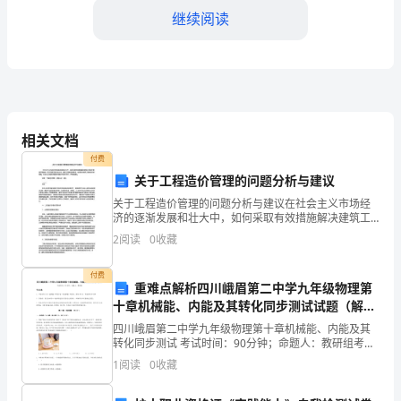
了，
继续阅读
回
首
一
年
相关文档
的
付费
关于工程造价管理的问题分析与建议
2024年计划
工
关于工程造价管理的问题分析与建议在社会主义市场经
济的逐渐发展和壮大中，如何采取有效措施解决建筑工
作，
1.继续学习提升
程造价管理所面临的一系列问题已是当务之急。建筑工
2
阅读
0
收藏
程建设的管理，实质是对建筑工程的造价的管理。本文
我
对工程造
付费
作
重难点解析四川峨眉第二中学九年级物理第
十章机械能、内能及其转化同步测试试题（解析
为
卷）
四川峨眉第二中学九年级物理第十章机械能、内能及其
转化同步测试 考试时间：90分钟；命题人：教研组考生
一
注意：1、本卷分第I卷（选择题）和第Ⅱ卷（非选择题）
1
阅读
0
收藏
两部分，满分100分，考试时间90分钟2、答卷前
名
2.参与科研和学术交流