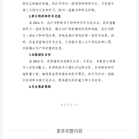
总
结
以
及
2024
好的医疗体验。
计
3.提高护理质量
划
____
年
已
经
过
去
更多完整内容