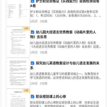
护士职业资格证《实践能力》自我检测试卷
妇
A卷
产
护士职业资格证《实践能力》自我检测试卷A卷考试须
知：1、考试时间：120分钟，本卷满分为380分。 2、
科
请首先按要求在试卷的指定位置填写您的姓名、准考证
6
阅读
0
收藏
号等信息。 3、请仔细阅读各种题目的回答要求，在
护
付费
幼儿园大班语言优秀教案《动画片里的人
士，
物》含反思
幼儿园大班语言优秀教案《动画片里的人物》含反思
深
共同推动妇产科护理的发展。
《大班语言优秀教案《动画片里的人物》含反思》这是
优秀的大班语言教案文章，希望可以对您的学习工作中
2
阅读
0
收藏
感
带来帮助！活动目标：1.引导幼儿理解儿童动画片中的人
3.加强团队合作
物，学
自
探究幼儿英语教案设计与幼儿语言发展的关
系
己
幼儿英语教育是儿童学习的重要领域之一。在教育孩子
学习英语的时候，必须考虑到幼儿的语言发展和语言能
取
力以及社会、情感、认知等方面的特征，将英文教学与
2
阅读
0
收藏
实践相结合。教学计划的编写是幼儿英语教学中至关重
得
要的一环
付费
了
职业规划课上的心得
4.关注患者体验
职业规划课上的心得职业规划课上的心得 在职业生涯
一
规划课上，我觉得收获很大。 首先，觉得是在职业规