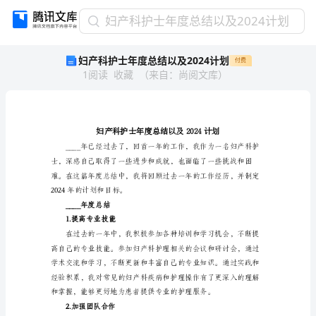
妇
妇产科护士年度总结以及2024计划
产
妇产科护士年度总结以及2024计划
付费
科
1
阅读
收藏
（
来自
：
尚阅文库
）
护
士
年
度
总
结
以