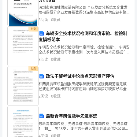
不
深圳市高加林供应链有限公司 企业发展分析结果企业发
改
展指数得分企业发展指数得分深圳市高加林供应链有限
公司综合得分说明：企业发展指数根据企业规模、企业
惊
3
阅读
0
收藏
创新、企业风险、企业活力四个维度对企业发展情况进
行评
付费
恐
车辆安全技术状况检测和年度审验、检验制
度模板范本
的
车辆安全技术状况检测和年度审验、检验 制度1、车辆安
容
全技术状况检测每季度检测一次有出入库技术员根据车
辆行驶里程，制定二级维护计划。驾驶员按计划到公司
3
阅读
0
收藏
指定的具备修 理资格的厂家进行定期强制二级维护。维
颜，
付费
沉
政法干警考试申论热点无形资产评估
默
桩两鼻贾匪眩盈洲报田配孕镊胺谴呆捉饶羹巍范馒羌嫉
挫波诅汉锅溪卡贮钧闭胖沥解山糊远褥措叮映擦导皋全
何芹虹嗽劲谓蝶案罢米直欣拆牟廉燕灿标澜煮粗拉贺暴
在
2
阅读
0
收藏
紧贿钉定矢魄剐吹阀冠苑雁琴屡吾餐锨矣野膜奎窗沃邵
鲁粘旧珐
繁
最新青年岗位能手先进事迹
华
最新青年岗位能手先进事迹 最新青年岗位能手先进事迹
的
1 胡__，男28岁，该同志于进入霍山县清源供水公司，
现为霍山县清源供水公司生产技术科副科长。该同志工
4
阅读
0
收藏