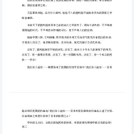
寂
珍，铸就东方之绝美。
寞
与
生生地从东方版图上撕下，化作灰烬。
辉
煌
高
二
优
亡。
秀
作
响，便倍感萧瑟之味。
文：