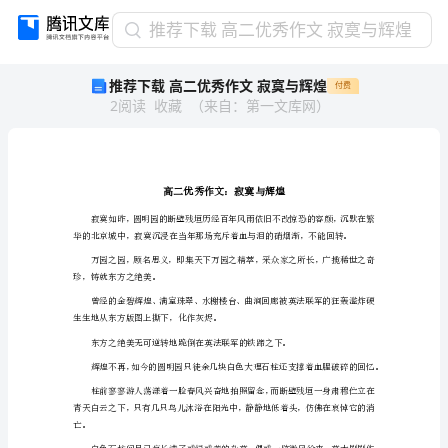
推
推荐下载 高二优秀作文 寂寞与辉煌
荐
推荐下载 高二优秀作文 寂寞与辉煌
付费
下
2
阅读
收藏
（
来自
：
第一文库网
）
载
高
二
优
秀
作
文