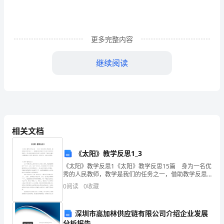
断
壁
更多完整内容
残
继续阅读
垣
历
还堂而皇之地把它标在了日本的版图之上？
经
百
高二
相关文档
年
风
《太阳》教学反思1_3
《太阳》教学反思1《太阳》教学反思15篇 身为一名优
雨
秀的人民教师，教学是我们的任务之一，借助教学反思
我们可以学习到很多讲课技巧，那么优秀的教学反思是
依
0
阅读
0
收藏
什么样的呢？下面是小编为大家整理的《太阳》教学反
思
旧
深圳市高加林供应链有限公司介绍企业发展
分析报告