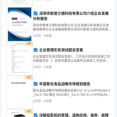
。
R=U/I(定义式) 说明：
位
资
深圳市斯普兰德科技有限公司介绍企业发展
相关链接:
分析报告
质
深圳市斯普兰德科技有限公司 企业发展分析结果企业发
展指数得分企业发展指数得分深圳市斯普兰德科技有限
材
公司综合得分说明：企业发展指数根据企业规模、企业
2
阅读
0
收藏
创新、企业风险、企业活力四个维度对企业发展情况进
料
行评
自检。
付费
进
企业管理实务测试题含答案
企业管理实务测试题含答案1、工作设计的目的是使工作
行
分配能符合（）的技术要求以及能符合承担工 作任务的
员工的个人要求。A、组织B、班组C、车间D、工作地答
2
阅读
0
收藏
年
案：A2、控制的功能是检测生产系统的输出状态,判
度
付费
年度膨化食品战略市场规划报告
复
膨化食品战略市场规划报告目录TOC \h \z HYPERLINK \l
_Toc31780 概论 PAGEREF _Toc31780 \h 3 HYPERLINK
审
\l _Toc23465 一、
2
阅读
0
收藏
根
付费
据
详解投影机的原理、选购应用、保养、故障