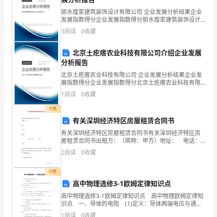
3
质
丽水煌家建筑装饰设计有限公司 企业发展分析结果企业
发展指数得分企业发展指数得分丽水煌家建筑装饰设计
量
2、公司按计划完成药品养护工作
有限公司综合得分说明：企业发展指数根据企业规模、
3
阅读
0
收藏
企业创新、企业风险、企业活力四个维度对企业发展情
反
况进
北京土疙瘩农业科技有限公司介绍企业发展
馈
分析报告
效期药品催销表》给相关部门。
1、
北京土疙瘩农业科技有限公司 企业发展分析结果企业发
展指数得分企业发展指数得分北京土疙瘩农业科技有限
公
公司综合得分说明：企业发展指数根据企业规模、企业
1
阅读
0
收藏
创新、企业风险、企业活力四个维度对企业发展情况进
司
行评
付费
有关深圳经济特区房屋租赁合同书
开
有关深圳经济特区房屋租赁合同书有关深圳经济特区房
始
高风险第三类医疗器械品种:
屋租赁合同书出租方：（简称：甲方）地址： 电话：
承租方： （简称：乙方） 地址： 电话：为了发
2
阅读
0
收藏
对
业
付费
高中物理选修3-1欧姆定律知识点
务
高中物理选修3-1欧姆定律知识点 高中物理欧姆定律知
识点 一、导体的电阻 (1)定义：导体两端电压与通过
单
导体电流的比值，叫做这段导体的电阻。 (2)公式：
1
阅读
0
收藏