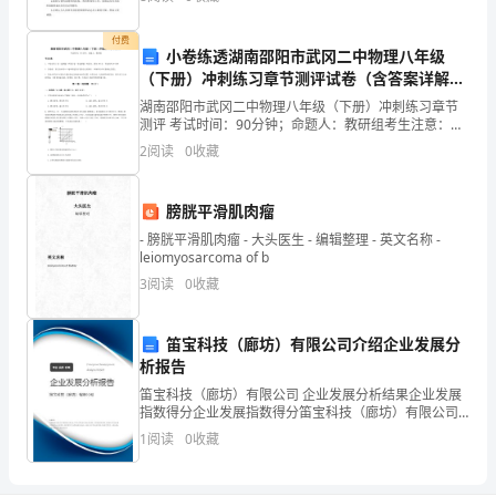
60
西省委托人事代理工作暂行办法》，甲方负责 依
分
付费
小卷练透湖南邵阳市武冈二中物理八年级
钟，
（下册）冲刺练习章节测评试卷（含答案详解
版）
湖南邵阳市武冈二中物理八年级（下册）冲刺练习章节
满
测评 考试时间：90分钟；命题人：教研组考生注意：
1、本卷分第I卷（选择题）和第Ⅱ卷（非选择题）两部
分
2
阅读
0
收藏
分，满分100分，考试时间90分钟2、答卷前，考生务
四选一选本题共计分
、（1
为
28
第页共页
膀胱平滑肌肉瘤
100
- 膀胱平滑肌肉瘤 - 大头医生 - 编辑整理 - 英文名称 -
leiomyosarcoma of b
分，
3
阅读
0
收藏
卷
面
笛宝科技（廊坊）有限公司介绍企业发展分
析报告
分
笛宝科技（廊坊）有限公司 企业发展分析结果企业发展
指数得分企业发展指数得分笛宝科技（廊坊）有限公司
为
综合得分说明：企业发展指数根据企业规模、企业创
1
阅读
0
收藏
新、企业风险、企业活力四个维度对企业发展情况进行
5
评价。