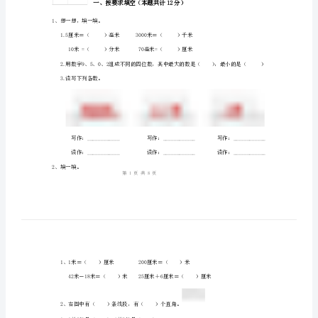
数
题
四
一
二
三
五
号
学
得
上
分
学
期
书写字迹潦草答卷不整洁扣分
1.，2。
期
使用修正纸涂改液透明胶等纠错扣分
2.、、1。
末
不规范纠错乱涂乱画扣分
3.，2。
考
试
1、想一想，填一填。