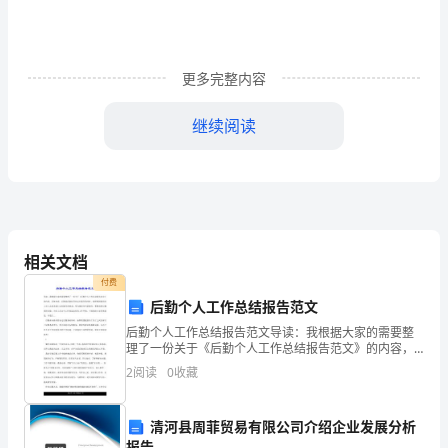
二
年
更多完整内容
级
数
继续阅读
学
上
学
相关文档
期
付费
期
后勤个人工作总结报告范文
3、8的5倍是（），6的7倍是（）。
末
后勤个人工作总结报告范文导读：我根据大家的需要整
理了一份关于《后勤个人工作总结报告范文》的内容，
具体内容：后勤部在做好营业运行服务的同时，按照集
考
二计算题本题共计分
、（1
2
阅读
0
收藏
团提倡员工员工之间及部门之间服务的理念，努力做好
对内的服
试
1、看图填算式。
清河县周菲贸易有限公司介绍企业发展分析
试
报告