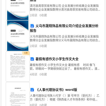
卷
清河县周菲贸易有限公司 企业发展分析结果企业发展指
数得分企业发展指数得分清河县周菲贸易有限公司综合
得分说明：企业发展指数根据企业规模、企业创新、企
含
2
阅读
0
收藏
业风险、企业活力四个维度对企业发展情况进行评价。
该企
答
义乌市晟翔饰品有限公司介绍企业发展分析
案
报告
义乌市晟翔饰品有限公司 企业发展分析结果企业发展指
班
2、口算题。
数得分企业发展指数得分义乌市晟翔饰品有限公司综合
得分说明：企业发展指数根据企业规模、企业创新、企
2
阅读
0
收藏
级:_________
业风险、企业活力四个维度对企业发展情况进行评价。
该企
付费
姓
暑假有感作文小学生作文大全
名:_________
暑假有感作文 小学生作文大全 暑假有感 时间 像飞
箭，转眼间一 学期很快就过去了， 暑假有感作文 。漫长
学
的暑假又开始了，对于成绩好的 同学来说，暑假就是一
4
阅读
0
收藏
种享受，可以外出游学、增长阅历、 学习做人
号:_________
（试
《人事代理协议书》word版
三列竖
人事代理协议书陕人代字（ ）第 号甲方（受托方）：乙
卷
方（委托方）：根据《陕西省人才市场条例》和中组
1、竖式计算。
部、人事部《流动人员人事档案管理暂行规定》及《陕
8
阅读
0
收藏