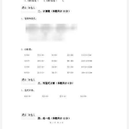
试
卷
含
答
3.读写下列各数。
案
长
宁
区
重
2、填一填。
点
18
第页共页
小
学