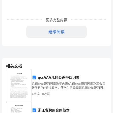
习
资
料:
更多完整内容
第
继续阅读
一
章
教
化
相关文档
第
qccAAA几何公差带四因素
一
几何公差带四因素教学内容:几何公差带四因素及其含义
教学目的: 通过教学，使学生正确理解几何公差带四因素
章
及其含义，并能正确应用几何公差带四因素理解形状公
4
阅读
0
收藏
差、定向公差、定位公差各项目的含义，读懂几何公差
教
育
浙江省聘用合同范本