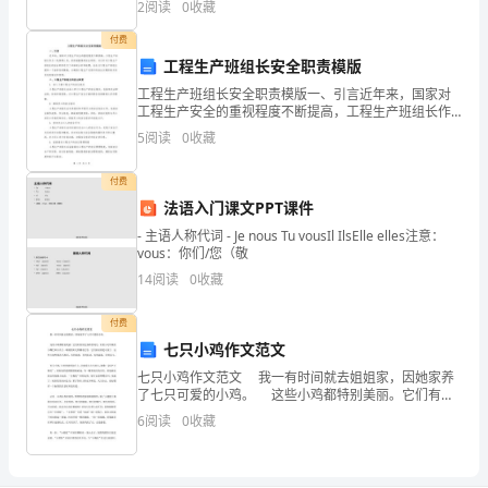
2
阅读
0
收藏
分100分，考试时间90分钟2、答卷前，考生务必
育
付费
的
工程生产班组长安全职责模版
工程生产班组长安全职责模版一、引言近年来，国家对
起
工程生产安全的重视程度不断提高，工程生产班组长作
为一线管理人员，承担着重要的安全职责。本文针对工
源
5
阅读
0
收藏
程生产班组长的安全职责进行了详细的分析和梳理，旨
在为工程
在
付费
法语入门课文PPT课件
教
27
第页共
- 主语人称代词 - Je nous Tu vousIl IlsElle elles注意：
育
vous：你们/您（敬
14
阅读
0
收藏
学，
付费
关
七只小鸡作文范文
于
七只小鸡作文范文 我一有时间就去姐姐家，因她家养
了七只可爱的小鸡。 这些小鸡都特别美丽。它们有着
教
各色各样的绒毛，有着小巧玲珑的小嘴巴和小爪子，暖
6
阅读
0
收藏
暖的阳光照耀着它们，它们就显得更可爱了。这些小鸡
育