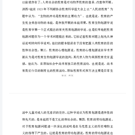
学
复
习
资
料-
第
一
章
教