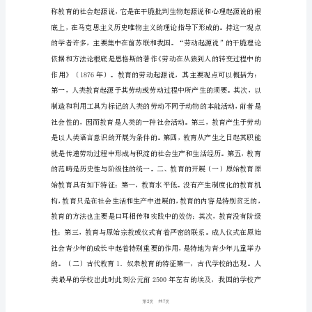
化
老
师
资
格
考
试
小
学
教
化
学
17
第页共
复