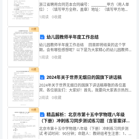
第
浙江省聘用合同范本合同编号：__________甲方（用人单
位）：（填写甲方全称，盖章）地址：（填写甲方地
址）联系电话：（填写甲方联系电话）法定代表人：
一
1
阅读
0
收藏
（填写甲方法定代表人姓名）乙方（员工）：（填写乙
节
付费
幼儿园教师半年度工作总结
教
幼儿园教师半年度工作总结 回首即将结束的这个学
育
期，会有哪些感想呢？以下是为大家精心的幼儿园教师
半年度，欢送大家阅读，供您参考。更多精彩内容请关
1
阅读
0
收藏
的
注。 时光飞逝，岁月如流。回首即将结束的这个学
期，
产
付费
2024年关于世界无烟日的国旗下讲话稿
生
2024年关于世界无烟日的国旗下讲话稿尊敬的各位嘉
宾、各位朋友们：大家好！首先，我要向大家表示热烈
与
的欢迎和衷心的感谢。今天，我们相聚在这里，庆祝第
2
阅读
0
收藏
36届世界无烟日。这是一个充满意义的日子，也是一个
开
提醒
付费
展
精品解析：北京市第十五中学物理八年级
（下册）冲刺练习同步测试练习题（含答案详
一、
解）
北京市第十五中学物理八年级（下册）冲刺练习同步测
试 考试时间：90分钟；命题人：教研组考生注意：1、
教
本卷分第I卷（选择题）和第Ⅱ卷（非选择题）两部分，满